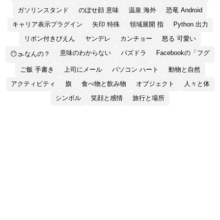
ガソリンスタンド
のぼせ顔 意味
温泉 海外
恐竜 Android
キャリア表示プラグイン
矢印 特殊
領域展開 指
Python 出力
リボン付きぴえん
ヤンデレ
カンチョー
怒る 可愛い
意味のわからない
パズドラ
Facebookの「フグ
😶🌫なんの？
ご飯 手書き
上司にメール
パソコン ハート
動物と自然
アクティビティ
旗
食べ物と飲み物
オブジェクト
人々と体
シンボル
笑顔と感情
旅行と場所