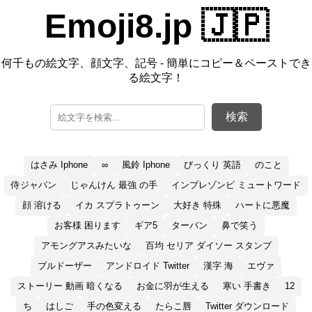
Emoji8.jp 🇯🇵
何千もの絵文字、顔文字、記号 - 簡単にコピー＆ペーストでき
る絵文字！
検索
はさみ Iphone
∞
風鈴 Iphone
びっくり 英語
のこと
侍ジャパン
じゃんけん 最強 の手
インプレゾンビ ミュートワード
顔 溶ける
イカ スプラトゥーン
大好き 特殊
ハートに悪魔
お客様 困ります
ギア5
ターバン
鼻で笑う
アモングアスみたいな
百均 セリア ダイソー スタンプ
ブルドーザー
アンドロイド Twitter
漢字 海
エヴァ
ストーリー 動画 暗くなる
お金に羽が生える
寒い 手書き
12
ち
はしご
手の色変える
たらこ唇
Twitter ダウンロード