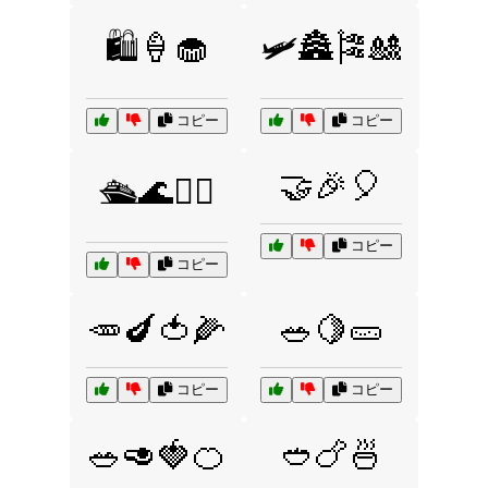
🛍️🍦🧁
🛩️🏯🎏🎎
コピー
コピー
🤝🎉🎈
🛳️🌊🏄‍♀️
コピー
コピー
🥕🍆🍅🌽
🥗🍋🥒
コピー
コピー
🥗🥑🍓🍊
🥙🍗🍜