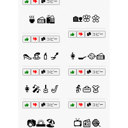
コピー
🏡🌸🌼
🍵🍰🛍️
コピー
コピー
👠👒💄💅
👩‍🍳🥘🍰
コピー
コピー
👩‍🎤🎸🎷
👵👜👗
コピー
コピー
📷🌅🏖️
📺📰🧶