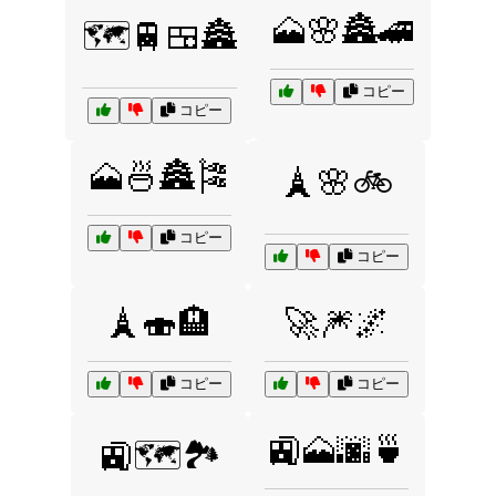
🗻🌸🏯🚄
🗺️🚆🍱🏯
コピー
コピー
🗻🍜🏯🎏
🗼🌸🚲
コピー
コピー
🗼🍣🏨
🚀🎆🌌
コピー
コピー
🚉🗻🌆🍵
🚉🗺️🏞️