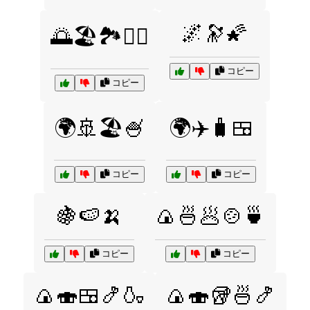
🌌🔭🌠
🌅🏖️🏞️🚶‍♂️
コピー
コピー
🌍🚢🏖️🍧
🌍✈️🧳🍱
コピー
コピー
🍇🍉🍌
🍙🍜🥟🍲🍵
コピー
コピー
🍙🍣🍱🍤🍶
🍙🍣🥡🍜🍤