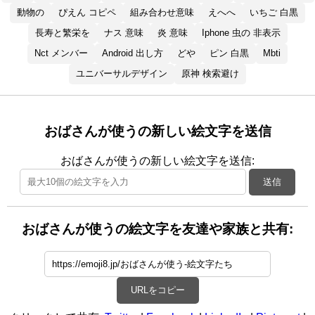
動物の
ぴえん コピペ
組み合わせ意味
えへへ
いちご 白黒
長寿と繁栄を
ナス 意味
炎 意味
Iphone 虫の 非表示
Nct メンバー
Android 出し方
どや
ピン 白黒
Mbti
ユニバーサルデザイン
原神 検索避け
おばさんが使うの新しい絵文字を送信
おばさんが使うの新しい絵文字を送信:
送信
おばさんが使うの絵文字を友達や家族と共有:
URLをコピー