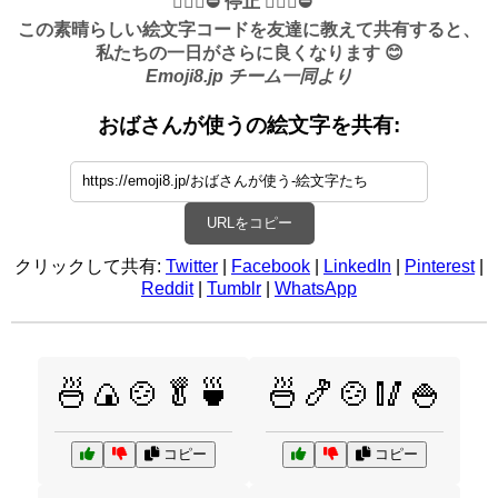
✋🏻🛑⛔️ 停止 ✋🏻🛑⛔️
この素晴らしい絵文字コードを友達に教えて共有すると、
私たちの一日がさらに良くなります 😊
Emoji8.jp チーム一同より
おばさんが使うの絵文字を共有:
URLをコピー
クリックして共有:
Twitter
|
Facebook
|
LinkedIn
|
Pinterest
|
Reddit
|
Tumblr
|
WhatsApp
🍜🍙🍲🥬🍵
🍜🍤🍲🥢🍚
コピー
コピー