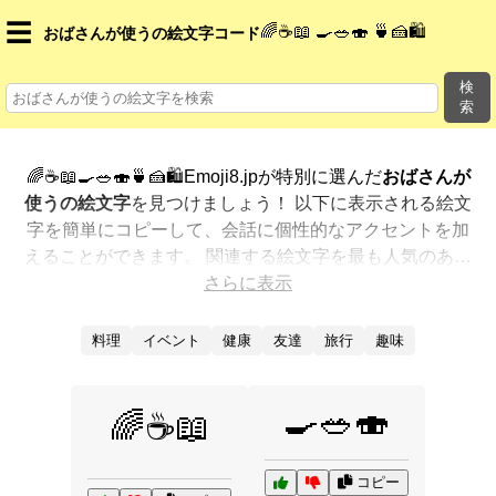
☰
🌈☕📖 🍳🥗🍣 🍵🍰🛍️
おばさんが使うの絵文字コード
検
索
🌈☕📖🍳🥗🍣🍵🍰🛍️Emoji8.jpが特別に選んだ
おばさんが
使うの絵文字
を見つけましょう！ 以下に表示される絵文
字を簡単にコピーして、会話に個性的なアクセントを加
えることができます。 関連する絵文字を最も人気のある
順に表示しました。さらに多くのオプションが欲しいで
さらに表示
すか？ 他のカテゴリを探索して、新しい方法で
おばさん
が使うを絵文字で表現
する方法を見つけましょう。
料理
イベント
健康
友達
旅行
趣味
🍳🥗🍣
🌈☕📖
コピー