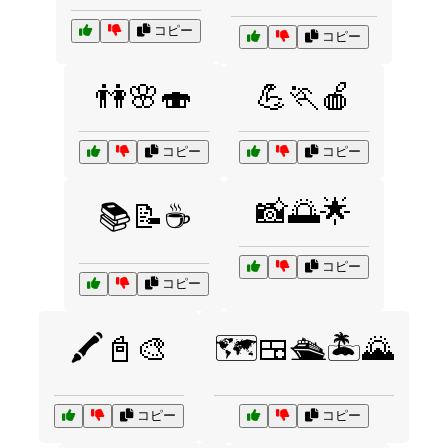
コピー
コピー
👫🌸🍣
💪🏃🍎
コピー
コピー
📸🌅🌟
📚📝☕
コピー
コピー
🖍️📓🎨
🗺️🍱🛳️🏝️🌄
コピー
コピー