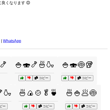
くなります 😊
|
WhatsApp
🍤
🍚🍣🍤🍜🍶
🍚🍣🍥🥡
コピー
コピー
🍶
🍜🍙🍲🥬🍵
🍜🍚🥟🍥
ピー
コピー
コピー