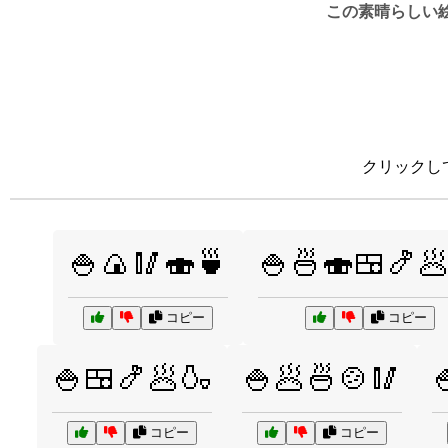
この素晴らしい
クリックし
🍚🍙🥢🍣🍵
🍚🍜🍣🍱🍤
コピー
コピー
🍚🍱🍤🥟🍶
🍚🥟🍜🍲🥢

コピー
コピー