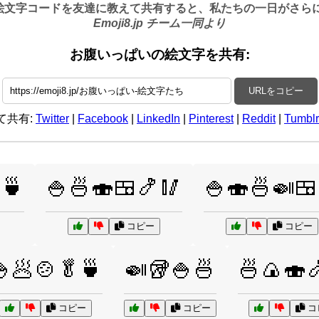
絵文字コードを友達に教えて共有すると、私たちの一日がさらに良
Emoji8.jp チーム一同より
お腹いっぱいの絵文字を共有:
URLをコピー
て共有:
Twitter
|
Facebook
|
LinkedIn
|
Pinterest
|
Reddit
|
Tumblr
🍵
🍚🍜🍣🍱🍤🥢
🍚🍣🍜🍛🍱
コピー
コピー
🥟🍲🥬🍵
🍛🥡🍚🍜
🍜🍙🍣
コピー
コピー
コ