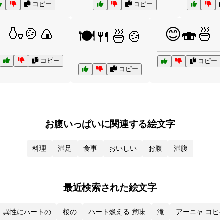
コピー
コピー
🍶🍲🍙
😊🍣🍜
🍽️🍴🍜🍲
コピー
コピー
コピー
お腹いっぱいに関連する絵文字
料理
満足
食事
おいしい
お腹
満腹
最近検索された絵文字
異性にハートの
桜の
ハート燃える 意味
滝
アーニャ コピ