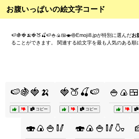
お腹いっぱいの絵文字コード
🍉🍇🍓🍌🍓🍑🍒🍉🍚🍙🍱🍣🍥Emoji8.jpが特別に選んだ
お
ることができます。 関連する絵文字を最も人気のある順
🍉🍇🍓🍌
🍓🍑🍒🍉
🍚🍙🍱
コピー
コピー
🍣🍙🍚🥢
🍣🍙🍚🥢🍶