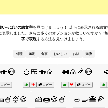
腹いっぱいの絵文字
を見つけましょう！ 以下に表示される絵
に表示しました。さらに多くのオプションが欲しいですか？ 
字で表現
する方法を見つけましょう。
料理
満足
食事
おいしい
お腹
満腹
🍣🍥
🍚🍱🍣🍙
🍛🍙🍤🍥

コピー
コピー
コピー
🍰🍧🍨🍪
🍰🍩🍪🍧
🥗🍳🍔🍕