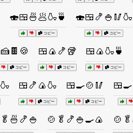

🍣🍱🍜🥟🍶🍵
🍣🍱🍤🍚🥢🍶
コピー
コピー
🍰🍫🍪
🍱🍙🍤🥡
🍱🍙🍶🍵
コピー
コピー
コピー
🍶
🍱🍤🍙🍶
🍱🍳🍲🥢
🍱🍳
コピー
コピー
🥬🍜🍤🍚
🍲🥬🍤🍚🍳🍙
🍲🥬