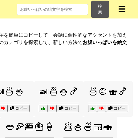
検
☰
索
文字を簡単にコピーして、会話に個性的なアクセントを加え
他のカテゴリを探索して、新しい方法で
お腹いっぱいを絵文
🍜🍚
🍛🍜🍚🍤
🍜🍲🍣🍤
コピー
コピー
コピー
🥙🍕🍔🍟🍦
🥟🍚🍜🍱🍣