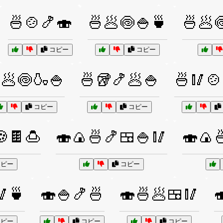
🍜🍲🍤🍣
🍜🥟🍥🍚🍵
🍜🥟
コピー
コピー
🥟🍥🍶🍚
🍜🥡🍤🥟🍚
🍜🥢🍲
コピー
コピー
🍪🍫🍮
🍣🍙🍜🍤🍱🍚🥢
🍣🍙
ピー
コピー
🥢🍵
🍣🍚🍤🍜
🍣🍜🥟🍱🥢

ピー
コピー
コピー