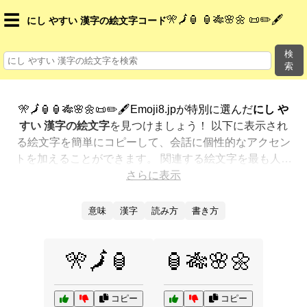
☰
🎌🗾🏮 🏮🎋🌸🌼 📜✏️🖋️
にし やすい 漢字の絵文字コード
検
索
🎌🗾🏮🏮🎋🌸🌼📜✏️🖋️Emoji8.jpが特別に選んだ
にし や
すい 漢字の絵文字
を見つけましょう！ 以下に表示され
る絵文字を簡単にコピーして、会話に個性的なアクセン
トを加えることができます。 関連する絵文字を最も人気
のある順に表示しました。さらに多くのオプションが欲
さらに表示
しいですか？ 他のカテゴリを探索して、新しい方法で
に
し やすい 漢字を絵文字で表現
する方法を見つけましょ
意味
漢字
読み方
書き方
う。
🎌🗾🏮
🏮🎋🌸🌼
コピー
コピー