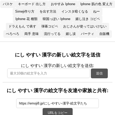
バスケ
キーボード 出し方
おやすみ Iphone
Iphone 肌の色 変え方
Simeji作り方
を出す方法
インスタ暗くなる
ねー
Iphone 花 種類
韓国っぽい Iphone
嬉し泣き コピペ
ドラえもん で表す
弾幕コピペ
おじさんが使ってはいけない
ぺろぺろ
両手 意味
流行ってる
嬉し涙
パーティ
自販機
にし やすい 漢字の新しい絵文字を送信
にし やすい 漢字の新しい絵文字を送信:
送信
にし やすい 漢字の絵文字を友達や家族と共有:
URLをコピー