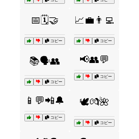
📅🗓️🤝
📈💼👨‍💻
コピー
コピー
📢👥💬
📚🗣️👥
コピー
コピー
📱💬📲🔔
🕊️💏🌺
コピー
コピー