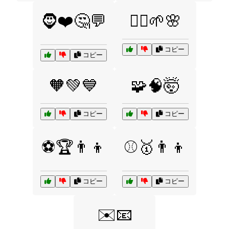
🧔❤️🤔💬
🧘‍♀️🌱🌸
コピー
コピー
🧡💚💙
🧩🧠🤯
コピー
コピー
⚽🏆👨‍👦
⚾🥇👨‍👦
コピー
コピー
✉️📧