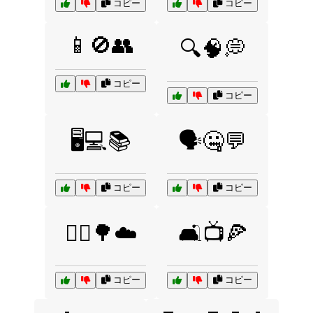
コピー
コピー
📱🚫👥
🔍🧠💭
コピー
コピー
🖥️💻📚
🗣️🤐💬
コピー
コピー
🚶‍♂️🌳☁️
🛋️📺🍕
コピー
コピー