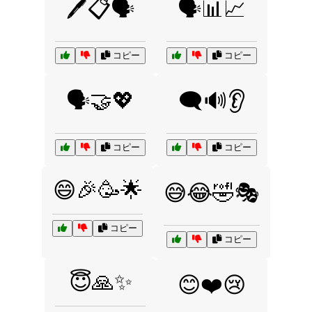
🖊️📋🗣️
🗣️📊📈
コピー
コピー
🗣️🤝💖
🗨️🔊👂
コピー
コピー
😄🎉🥳🌟
😅😂🤣🎭
コピー
コピー
😇🙏✨
😊❤️😢