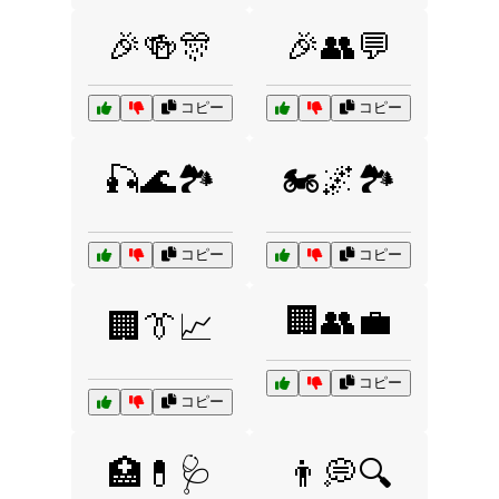
🎉🍻🎊
🎉👥💬
コピー
コピー
🎣🌊🏞️
🏍️🌌🏞️
コピー
コピー
🏢👥💼
🏢👔📈
コピー
コピー
🏥💊🩺
👨💭🔍