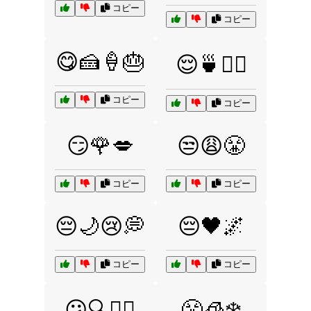
コピー
コピー
😋🍰🍦🎂
😌🍵🧘‍♀️
コピー
コピー
😏🌹💋
😒😩😤
コピー
コピー
😔🌙😢💭
😔🖤🌌
コピー
コピー
😕🔍🤷‍♂️
😤🧊❄️