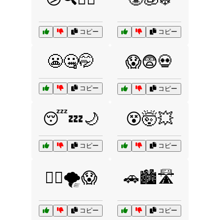
コピー
コピー
😬🤐🤭
😱😨💀
コピー
コピー
😴💤🌙
😵🤯💥
コピー
コピー
😵‍💫🌪️😱
🚗🏙️🛣️
コピー
コピー