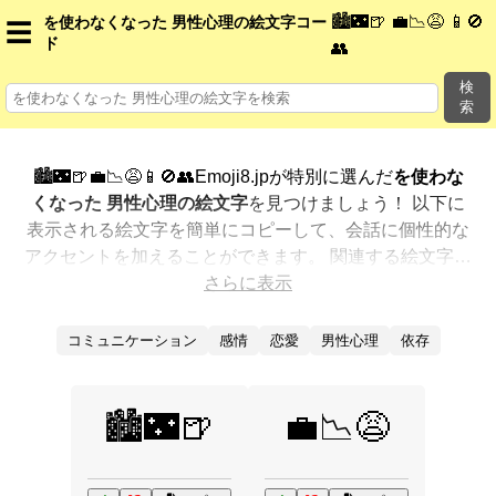
🏙️🌃🍺 💼📉😩 📱🚫
を使わなくなった 男性心理の絵文字コー
☰
ド
👥
検
索
🏙️🌃🍺💼📉😩📱🚫👥Emoji8.jpが特別に選んだ
を使わな
くなった 男性心理の絵文字
を見つけましょう！ 以下に
表示される絵文字を簡単にコピーして、会話に個性的な
アクセントを加えることができます。 関連する絵文字を
最も人気のある順に表示しました。さらに多くのオプシ
さらに表示
ョンが欲しいですか？ 他のカテゴリを探索して、新しい
方法で
を使わなくなった 男性心理を絵文字で表現
する方
コミュニケーション
感情
恋愛
男性心理
依存
法を見つけましょう。
🏙️🌃🍺
💼📉😩