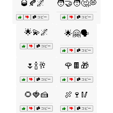
🥃🍂🌌
🧑‍🤝‍🧑🤔💭
コピー
コピー
🌟💫🌌
🌟🤗🗣️
コピー
コピー
🌷🍾🥂
🌹🍫🎁
コピー
コピー
🌻🍓🍰
🍖🍷🥢
コピー
コピー