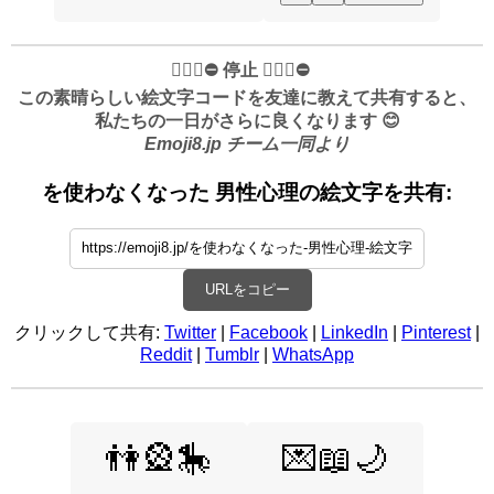
✋🏻🛑⛔️ 停止 ✋🏻🛑⛔️
この素晴らしい絵文字コードを友達に教えて共有すると、
私たちの一日がさらに良くなります 😊
Emoji8.jp チーム一同より
を使わなくなった 男性心理の絵文字を共有:
URLをコピー
クリックして共有:
Twitter
|
Facebook
|
LinkedIn
|
Pinterest
|
Reddit
|
Tumblr
|
WhatsApp
👫🎡🎠
💌📖🌙