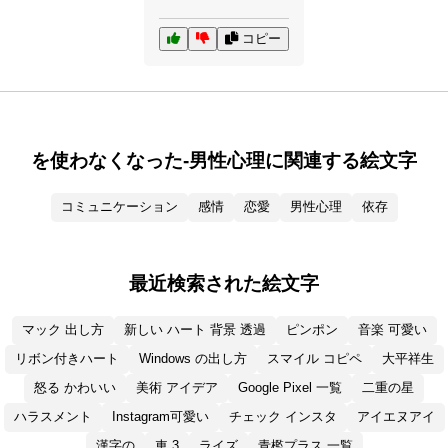
コピー
を使わなくなった-男性心理に関連する絵文字
コミュニケーション
感情
恋愛
男性心理
依存
最近検索された絵文字
マック 出し方
新しい ハート 背景 透過
ピンポン
音楽 可愛い
リボン付きハート
Windows の出し方
スマイル コピペ
大平祥生
怒る かわいい
美術 アイデア
Google Pixel 一覧
二重の星
ハラスメント
Instagram可愛い
チェック インスタ
アイエヌアイ
漢字の
車 3
ライズ
青檻プラス 一覧