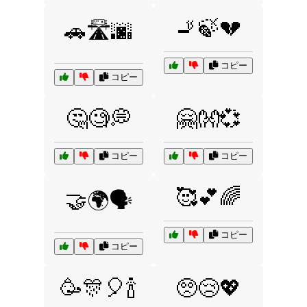
🚬🍃💔
🚗🛣️🌆
コピー
コピー
🤔🧐💭
🤗👐💞
コピー
コピー
🥰💕🌈
🤝🌍🗣️
コピー
コピー
🥳🎊🎈🍾
🥺😢💖