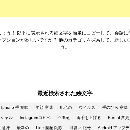
しょう！ 以下に表示される絵文字を簡単にコピーして、会話に
オプションが欲しいですか？ 他のカテゴリを探索して、新しい
う。
最近検索された絵文字
Iphone 手 意味
笑顔 意味
肌色の
ウイルス
手のひら 意味
ニシャル
Instagramコピペ
羽風薫
両手を上げる
Bereal 変更
 意味
最新の
Line 履歴 削除
可愛い 記号
Android アッ