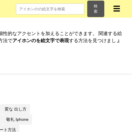
検
☰
索
個性的なアクセントを加えることができます。 関連する絵
方法で
アイホンのを絵文字で表現
する方法を見つけましょ
変な 出し方
敬礼 Iphone
プデート方法