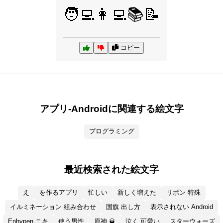
🧑‍💻👩‍💻📚📝
コピー
アプリ-Androidに関連する絵文字
プログラミング
最近検索された絵文字
え
を作るアプリ
忙しい
新しく増えた
リボン 特殊
イルミネーション 組み合わせ
国旗 出し方
表示されない Android
Enhypen ニキ
使う男性
原神 🥃
泣く 可愛い
スターウォーズ