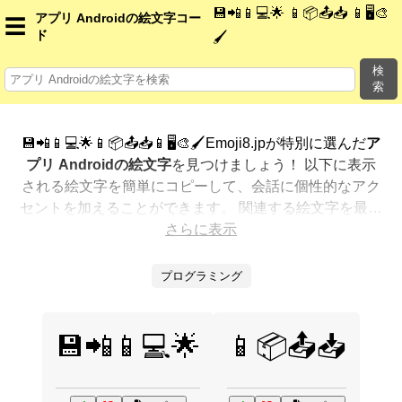
💾📲📱💻🌟 📱📦📤📥 📱🖥️🎨
アプリ Androidの絵文字コー
☰
ド
🖌️
検
索
💾📲📱💻🌟📱📦📤📥📱🖥️🎨🖌️Emoji8.jpが特別に選んだ
ア
プリ Androidの絵文字
を見つけましょう！ 以下に表示
される絵文字を簡単にコピーして、会話に個性的なアク
セントを加えることができます。 関連する絵文字を最も
人気のある順に表示しました。さらに多くのオプション
さらに表示
が欲しいですか？ 他のカテゴリを探索して、新しい方法
で
アプリ Androidを絵文字で表現
する方法を見つけまし
プログラミング
ょう。
💾📲📱💻🌟
📱📦📤📥