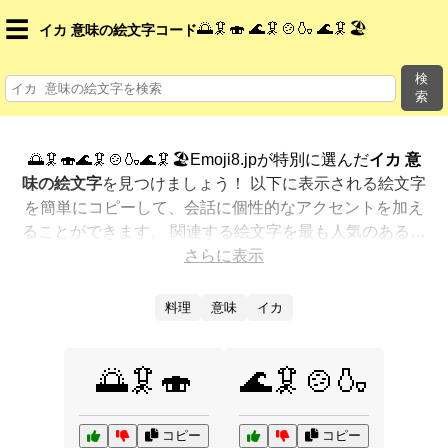
☰
🌅🦑🍣 🌊🦑🍲🍶 🌊🦑🏖️
イカ 意味の絵文字コード
検
索
🌅🦑🍣🌊🦑🍲🍶🌊🦑🏖️Emoji8.jpが特別に選んだ
イカ 意
味の絵文字
を見つけましょう！ 以下に表示される絵文字
を簡単にコピーして、会話に個性的なアクセントを加え
ることができます。 関連する絵文字を最も人気のある順
に表示しました。さらに多くのオプションが欲しいです
さらに表示
か？ 他のカテゴリを探索して、新しい方法で
イカ 意味
を絵文字で表現
する方法を見つけましょう。
料理
意味
イカ
🌅🦑🍣
🌊🦑🍲🍶
コピー
コピー