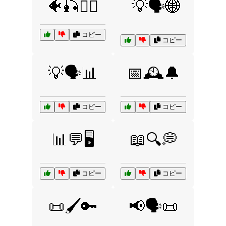
🐠🎣🏄‍♀️
💡🗣️🌐
コピー
コピー
💡🗣️📊
📅🕰️🔔
コピー
コピー
📊💬🖥️
📖🔍💭
コピー
コピー
📜🖌️🔑
📢🗣️📜