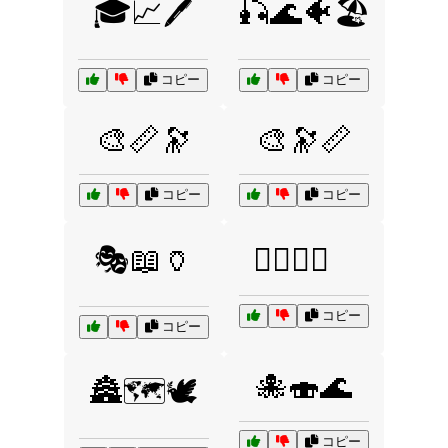
🎓📈🖊️
🎣🌊🐠🏖️
コピー
コピー
🎨📏🔭
🎨🔭📏
コピー
コピー
🎭📖🏺
🏄‍♂️🐚🌅
コピー
コピー
🐙🍣🌊
🏯🗺️🕊️
コピー