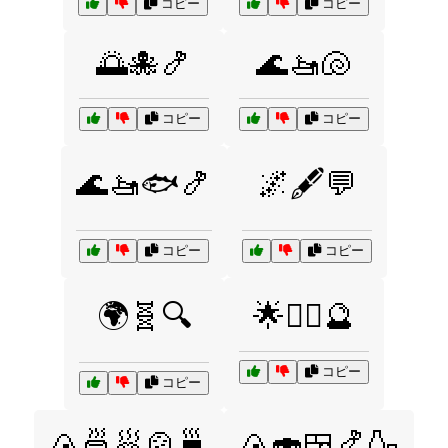
コピー
コピー
🌅🐙🍤
🌊🚤🐚
コピー
コピー
🌊🚤🐟🍤
🌌🖋️💬
コピー
コピー
🌍🧬🔍
🌟🧘‍♂️🔮
コピー
コピー
🍙🍜🥟🍲🍵
🍙🍣🍱🍤🍶