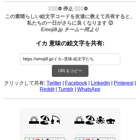
✋🏻🛑⛔️ 停止 ✋🏻🛑⛔️
この素晴らしい絵文字コードを友達に教えて共有すると、
私たちの一日がさらに良くなります 😊
Emoji8.jp チーム一同より
イカ 意味の絵文字を共有:
URLをコピー
クリックして共有:
Twitter
|
Facebook
|
LinkedIn
|
Pinterest
|
Reddit
|
Tumblr
|
WhatsApp
🌅🏖️🎣
🌅🏖️🐙🍣