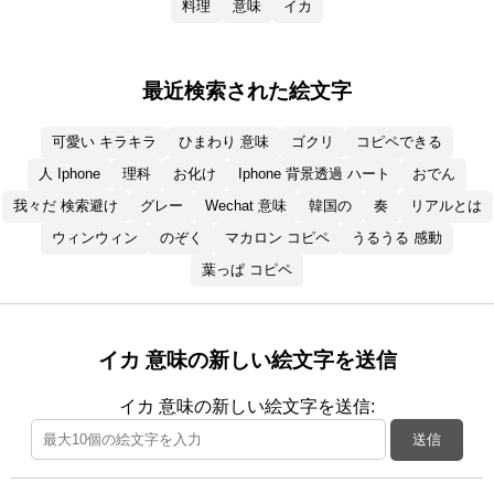
料理
意味
イカ
最近検索された絵文字
可愛い キラキラ
ひまわり 意味
ゴクリ
コピペできる
人 Iphone
理科
お化け
Iphone 背景透過 ハート
おでん
我々だ 検索避け
グレー
Wechat 意味
韓国の
奏
リアルとは
ウィンウィン
のぞく
マカロン コピペ
うるうる 感動
葉っぱ コピペ
イカ 意味の新しい絵文字を送信
イカ 意味の新しい絵文字を送信:
送信