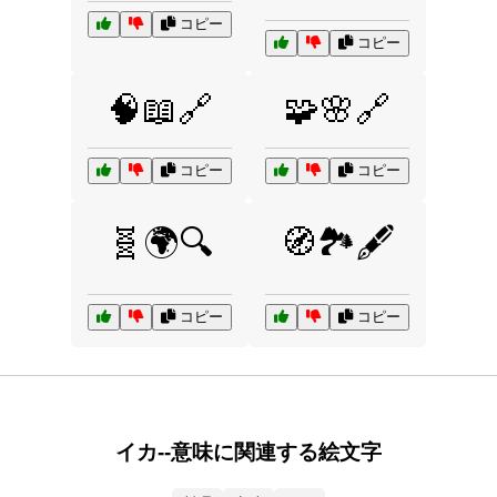
コピー
コピー
🧠📖🔗
🧩🌸🔗
コピー
コピー
🧬🌍🔍
🧭🏞️🖋️
コピー
コピー
イカ--意味に関連する絵文字