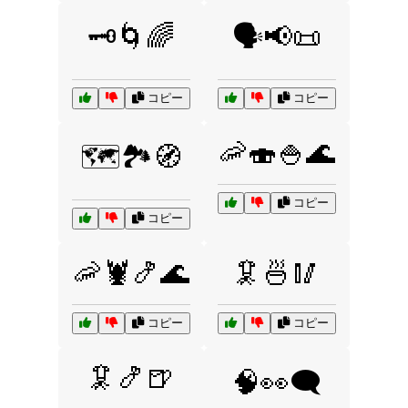
🗝️🌀🌈
🗣️📢📜
コピー
コピー
🦐🍣🍚🌊
🗺️🏞️🧭
コピー
コピー
🦐🦞🍤🌊
🦑🍜🥢
コピー
コピー
🦑🍤🍺
🧠👀🗨️