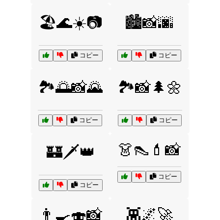
🏖️🌊☀️📷
🏙️📸🌆
コピー
コピー
🏞️🌅📸🌄
🏞️📸🌲🌼
コピー
コピー
👗👠💄📸
🏰🗡️👑
コピー
コピー
👨‍🍳🍣📸
👾🌌🚀