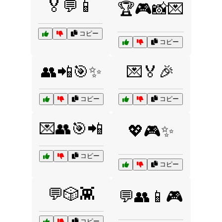
🏅💬📱
🏆🎮📸💌
コピー
コピー
👥📲🎯✨
💌🏅🎉
コピー
コピー
💌👥🎯📲
💖🎮✨
コピー
コピー
💬🎲👾
💬👥📱🎮
コピー