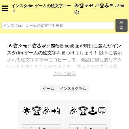
🌟🏆🎉📲 🎉🏆🕹️💬 🎉🖼️
インスタdm ゲームの絵文字コー
☰
ド
🎲
検
索
🌟🏆🎉📲🎉🏆🕹️💬🎉🖼️🎲Emoji8.jpが特別に選んだ
イン
スタdm ゲームの絵文字
を見つけましょう！ 以下に表示
される絵文字を簡単にコピーして、会話に個性的なアク
セントを加えることができます。 関連する絵文字を最も
人気のある順に表示しました。さらに多くのオプション
さらに表示
が欲しいですか？ 他のカテゴリを探索して、新しい方法
で
インスタdm ゲームを絵文字で表現
する方法を見つけ
ゲーム
インスタグラム
ましょう。
🌟🏆🎉📲
🎉🏆🕹️💬