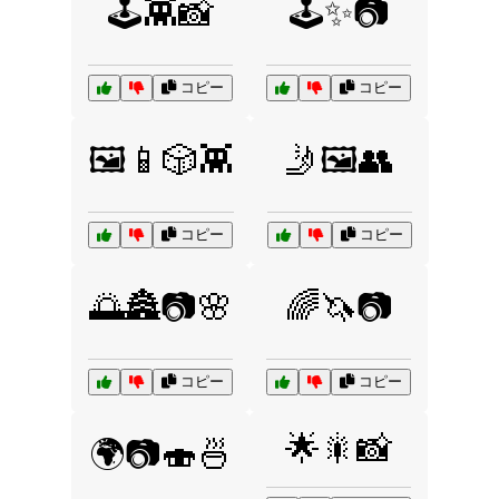
🕹️👾📸
🕹️✨📷
コピー
コピー
🖼️📱🎲👾
🤳🖼️👥
コピー
コピー
🌅🏯📷🌸
🌈🦄📷
コピー
コピー
🌟🎇📸
🌍📷🍣🍜