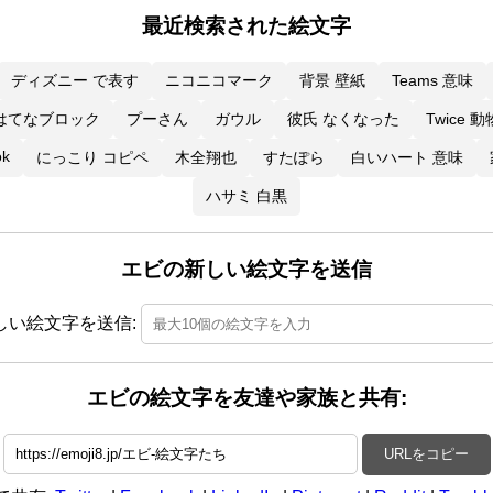
最近検索された絵文字
ディズニー で表す
ニコニコマーク
背景 壁紙
Teams 意味
はてなブロック
プーさん
ガウル
彼氏 なくなった
Twice 動
ok
にっこり コピペ
木全翔也
すたぽら
白いハート 意味
ハサミ 白黒
エビの新しい絵文字を送信
しい絵文字を送信:
エビの絵文字を友達や家族と共有:
URLをコピー