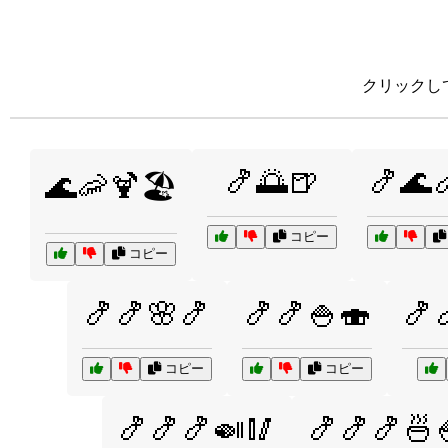
クリックし
🍤🌅🍺
🍤🌊
🌊🦐🍹🏖️
コピー
コピー
🍤🍤🌸🍤
🍤🍤🍚🍣
🍤
コピー
コピー
🍤🍤🍤🍛🥢
🍤🍤🍤🍜