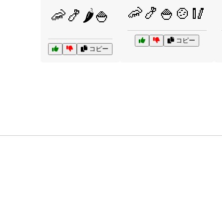
🦐🍤🍚🍲🥢
🦐🍤🌶️🍚
コピー
コピー