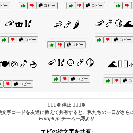
ピー
コピー
コピー
🦐🍣🥢
🦐🍤🍋🌊
🦐🍤🌶️
コピー
コピー
コピー
🦐🥢🍲🍤🍋
🍽️🍲🍤🍚
🌊🏄‍♂️
コピー
コ
コピー
✋🏻🛑⛔️ 停止 ✋🏻🛑⛔️
絵文字コードを友達に教えて共有すると、私たちの一日がさらに良
Emoji8.jp チーム一同より
エビの絵文字を共有: