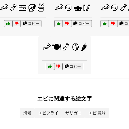
🦐🍤🍱🥡🍜
🦐🍲🍣🥢
🦐🍲🍤
コピー
コピー
コ
🦐🍽️🍤🍋🌶️
コピー
エビに関連する絵文字
海老
エビフライ
ザリガニ
エビ 意味