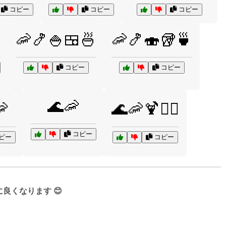
コピー
コピー
コピー
🦐🍤🍚🍱🍜
🦐🍤🍣🥡🍵
コピー
コピー
🌊🦐
🦐
🌊🦐🍹🏄‍♂️
コピー
ピー
コピー
くなります 😊