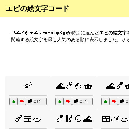
エビの絵文字コード
🦐🌊🍤🍚🍣🌊🍤🍣Emoji8.jpが特別に選んだ
エビの絵文字
関連する絵文字を最も人気のある順に表示しました。さ
🦐
🌊🍤🍚🍣
🌊🍤
コピー
コピー
コ
🍤🍱🥗
🍤🥢🍲🌊
🍱🦐