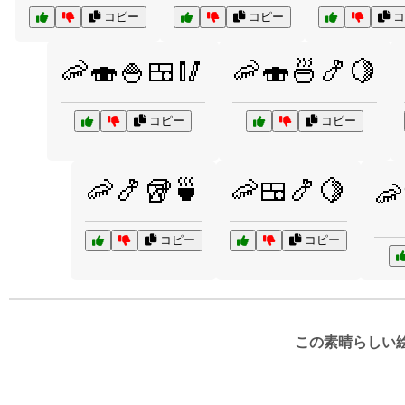
コピー
コピー
コ
🦐🍣🍚🍱🥢
🦐🍣🍜🍤🍋
コピー
コピー
🦐🍤🥡🍵
🦐🍱🍤🍋
🦐
コピー
コピー
この素晴らしい