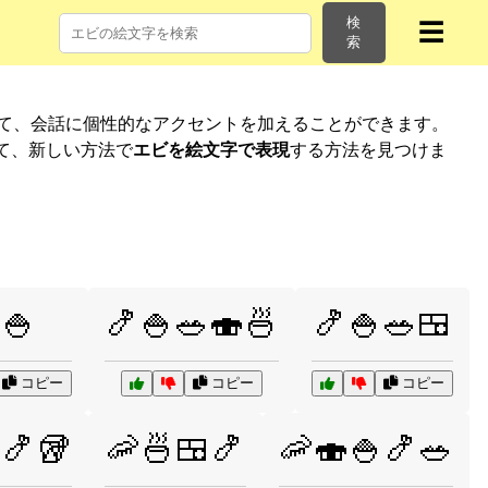
検
☰
索
して、会話に個性的なアクセントを加えることができます。
て、新しい方法で
エビを絵文字で表現
する方法を見つけま
🍚
🍤🍚🥗🍣🍜
🍤🍚🥗🍱
コピー
コピー
コピー
🍤🥡
🦐🍜🍱🍤
🦐🍣🍚🍤🥗