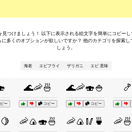
を見つけましょう！ 以下に表示される絵文字を簡単にコピー
らに多くのオプションが欲しいですか？ 他のカテゴリを探索し
しょう。
海老
エビフライ
ザリガニ
エビ 意味
🍣
🌊🦐🍜
🌊🦐🍣🍚

ピー
コピー
コピー
🍋
🦐🍙🍣🍜
🦐🍙🥢🍵
🦐