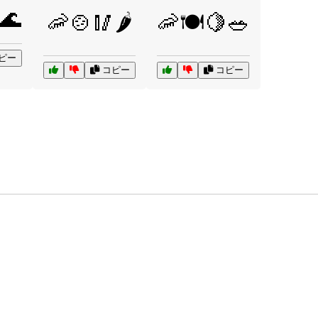
🌊
🦐🍲🥢🌶️
🦐🍽️🍋🥗
ピー
コピー
コピー