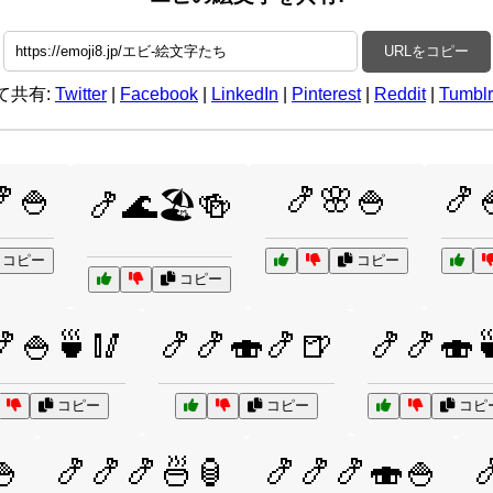
URLをコピー
て共有:
Twitter
|
Facebook
|
LinkedIn
|
Pinterest
|
Reddit
|
Tumblr
🍚
🍤🌸🍚
🍤
🍤🌊🏖️🍻
コピー
コピー
コピー
🍤🍚🍵🥢
🍤🍤🍣🍤🍺
🍤🍤🍣
コピー
コピー
コピ
🍚
🍤🍤🍤🍜🏮
🍤🍤🍤🍣🍚
