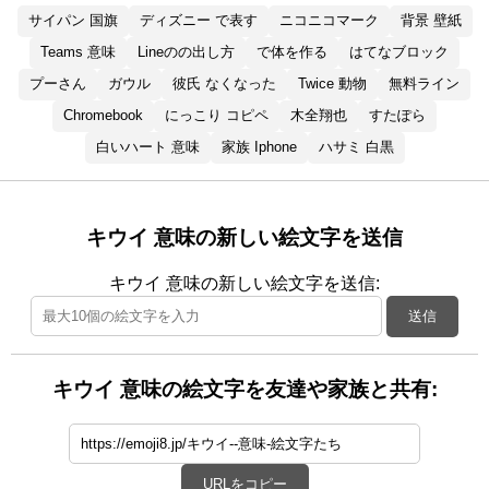
サイパン 国旗
ディズニー で表す
ニコニコマーク
背景 壁紙
Teams 意味
Lineのの出し方
で体を作る
はてなブロック
プーさん
ガウル
彼氏 なくなった
Twice 動物
無料ライン
Chromebook
にっこり コピペ
木全翔也
すたぽら
白いハート 意味
家族 Iphone
ハサミ 白黒
キウイ 意味の新しい絵文字を送信
キウイ 意味の新しい絵文字を送信:
送信
キウイ 意味の絵文字を友達や家族と共有:
URLをコピー