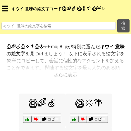
☰
🥝🌈🍏 🥝🌞🌴 🥝🌟✨
キウイ 意味の絵文字コード
検
索
🥝🌈🍏🥝🌞🌴🥝🌟✨Emoji8.jpが特別に選んだ
キウイ 意味
の絵文字
を見つけましょう！ 以下に表示される絵文字を
簡単にコピーして、会話に個性的なアクセントを加える
ことができます。 関連する絵文字を最も人気のある順に
表示しました。さらに多くのオプションが欲しいです
さらに表示
か？ 他のカテゴリを探索して、新しい方法で
キウイ 意
味を絵文字で表現
する方法を見つけましょう。
🥝🌈🍏
🥝🌞🌴
コピー
コピー