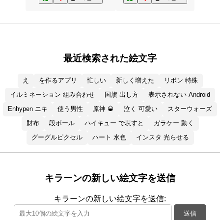
最近検索された絵文字
え
を作るアプリ
忙しい
新しく増えた
リボン 特殊
イルミネーション 組み合わせ
国旗 出し方
表示されない Android
Enhypen ニキ
使う男性
原神 🥃
泣く 可愛い
スターウォーズ
財布
段ボール
ハイキュー で表すと
ガラケー 動く
グーグルピクセル
ハート 水色
インスタ 光らせる
キラーンの新しい絵文字を送信
キラーンの新しい絵文字を送信:
送信