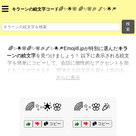
☰
🌈✨🌟🌸 🌈✨🌸🎉 🌌✨🌟🎆
キラーンの絵文字コード
検
索
🌈✨🌟🌸🌈✨🌸🎉🌌✨🌟🎆Emoji8.jpが特別に選んだ
キラ
ーンの絵文字
を見つけましょう！ 以下に表示される絵文
字を簡単にコピーして、会話に個性的なアクセントを加
えることができます。 関連する絵文字を最も人気のある
順に表示しました。さらに多くのオプションが欲しいで
さらに表示
すか？ 他のカテゴリを探索して、新しい方法で
キラーン
を絵文字で表現
する方法を見つけましょう。
🌈✨🌟🌸
🌈✨🌸🎉
コピー
コピー