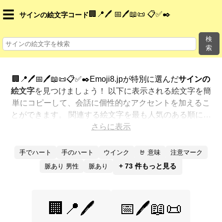
☰
🏢📍🖊️ 📅🖊️📖📜 📋✅✒️
サインの絵文字コード
検
索
🏢📍🖊️📅🖊️📖📜📋✅✒️Emoji8.jpが特別に選んだ
サインの
絵文字
を見つけましょう！ 以下に表示される絵文字を簡
単にコピーして、会話に個性的なアクセントを加えるこ
とができます。 関連する絵文字を最も人気のある順に表
示しました。さらに多くのオプションが欲しいですか？
さらに表示
他のカテゴリを探索して、新しい方法で
サインを絵文字
で表現
する方法を見つけましょう。
手でハート
手のハート
ウインク
🤘 意味
注意マーク
+ 73 件もっと見る
脈あり 男性
脈あり
🏢📍🖊️
📅🖊️📖📜