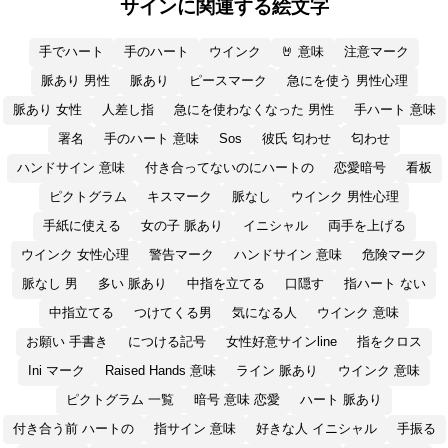
サインに関連する絵文字
手でハート
手のハート
ウインク
🤘 意味
注意マーク
脈あり 男性
脈あり
ピースマーク
急にを使う 男性心理
脈あり 女性
人差し指
急にを使わなくなった 男性
手ハート 意味
署名
手のハート 意味
Sos
彼氏 匂わせ
匂わせ
ハンドサイン 意味
付き合ってないのにハートの
恋愛暗号
看板
ピクトグラム
キスマーク
脈なし
ウインク 男性心理
手紙に使える
女の子 脈あり
イニシャル
両手を上げる
ウインク 女性心理
警告マーク
ハンドサイン 意味
危険マーク
脈なし 男
多い 脈あり
中指を立てる
口隠す
指ハート ない
中指立てる
つけてくる男
気になる人
ウインク 意味
お願い 手書き
につける記号
女性好意サインline
指をクロス
Ini マーク
Raised Hands 意味
ライン 脈あり
ウインク 意味
ピクトグラム 一覧
暗号 意味 恋愛
ハート 脈あり
付き合う前 ハートの
指サイン 意味
好きな人 イニシャル
手振る