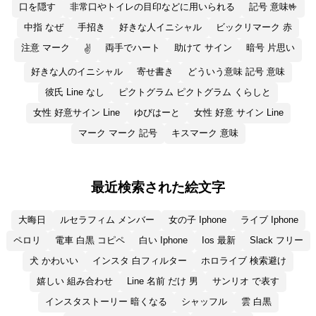
口を隠す
非常口やトイレの目印などに用いられる
記号 意味🤟
中指 なぜ
手招き
好きな人イニシャル
ビックリマーク 赤
注意 マーク
両手でハート
助けて サイン
暗号 片思い
✌
好きな人のイニシャル
寄せ書き
どういう意味 記号 意味
彼氏 Line なし
ピクトグラム ピクトグラム くらしと
女性 好意サイン Line
ゆびはーと
女性 好意 サイン Line
マーク マーク 記号
キスマーク 意味
最近検索された絵文字
大晦日
ルセラフィム メンバー
女の子 Iphone
ライブ Iphone
ペロリ
電車 白黒 コピペ
白い Iphone
Ios 最新
Slack フリー
犬 かわいい
インスタ 白フィルター
ホロライブ 検索避け
嬉しい 組み合わせ
Line 名前 だけ 男
サンリオ で表す
インスタストーリー 暗くなる
シャッフル
雲 白黒