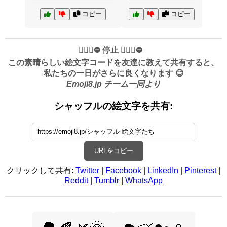
コピー
コピー
✋🏻🛑⛔️ 停止 ✋🏻🛑⛔️
この素晴らしい絵文字コードを友達に教えて共有すると、
私たちの一日がさらに良くなります 😊
Emoji8.jp チーム一同より
シャッフルの絵文字を共有:
URLをコピー
クリックして共有:
Twitter
|
Facebook
|
LinkedIn
|
Pinterest
|
Reddit
|
Tumblr
|
WhatsApp