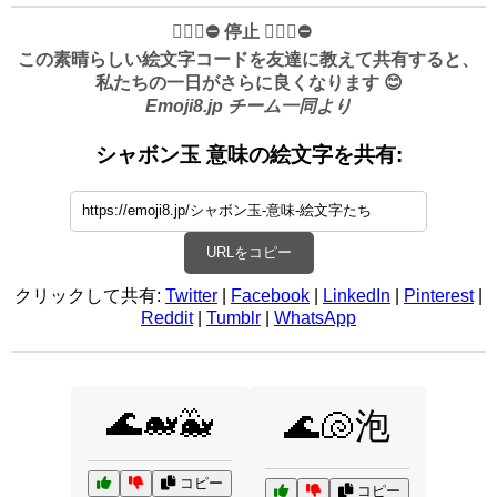
✋🏻🛑⛔️ 停止 ✋🏻🛑⛔️
この素晴らしい絵文字コードを友達に教えて共有すると、
私たちの一日がさらに良くなります 😊
Emoji8.jp チーム一同より
シャボン玉 意味の絵文字を共有:
URLをコピー
クリックして共有:
Twitter
|
Facebook
|
LinkedIn
|
Pinterest
|
Reddit
|
Tumblr
|
WhatsApp
🌊🐋🐳
🌊🐚泡
コピー
コピー