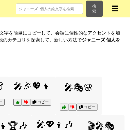
検
☰
索
絵文字を簡単にコピーして、会話に個性的なアクセントを加
他のカテゴリを探索して、新しい方法で
ジャニーズ 個人を

🎤🎉💖👦
🎤🎭🌸
ー
コピー
コピー
🎤💖👦🎶
👦🏆🎶
🎬🎤🎭