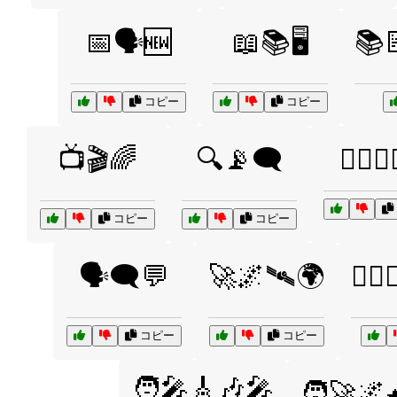
📅🗣️🆕
📖📚🖥️
📚
コピー
コピー
📺🎬🌈
🔍📡🗨️
🕵️‍♀️🕵️
コピー
コピー
🗣️🗨️💬
🚀🌌🛰️🌍
🚴‍♂️
コピー
コピー
🧑‍🎤🎸🎶🎤
🧑‍🚀🌌