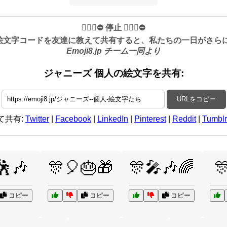
✋🏻🛑⛔️ 停止 ✋🏻🛑⛔️
絵文字コードを友達に教えて共有すると、私たちの一日がさらに良
Emoji8.jp チーム一同より
ジャニーズ 個人の絵文字を共有:
URLをコピー
て共有:
Twitter
|
Facebook
|
LinkedIn
|
Pinterest
|
Reddit
|
Tumblr
🕺🎶
🎊🎈🎂🎁
🎊🎤🎶🌈

コピー
コピー
コピー