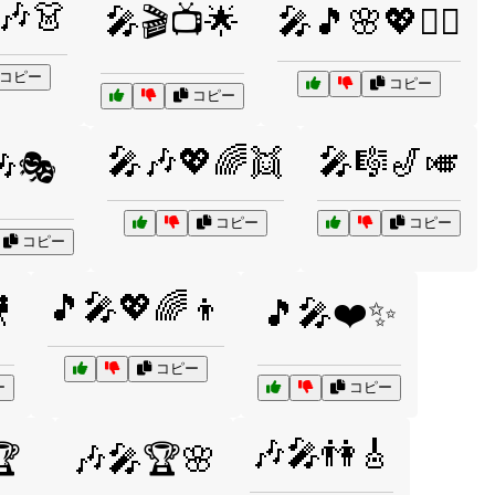
🎶👗
🎤🎬📺🌟
🎤🎵🌸💖👯‍♀️
コピー
コピー
コピー
🎤🎶💖🌈👯
🎤🎼🎷🎺
🎶🎭
コピー
コピー
コピー
🎵🎤💖🌈👦

🎵🎤❤️✨
コピー
ー
コピー
🎶🎤👫🎸
🏆
🎶🎤🏆🌸