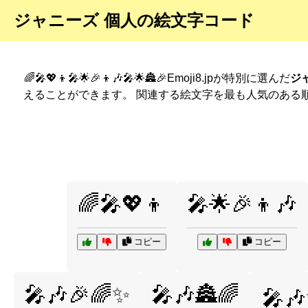
ジャニーズ 個人の絵文字コード
🌈🎤💖👦🎤🌟🎉👦🎶🎤🌟🏯🎉Emoji8.jpが特別に選んだ
ジ
えることができます。 関連する絵文字を最も人気のある
🌈🎤💖👦
🎤🌟🎉👦🎶
コピー
コピー
🎤🎶🎉🌈✨
🎤🎶🏯🌈
🎤