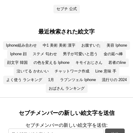
セブチ 公式
最近検索された絵文字
Iphone組み合わせ
中1 美術 美術 漢字
お腹すいた
美容 Iphone
Iphone 顔
ステメ 匂わせ
男子が可愛いと思う
金の延べ棒
顔文字 韓国
の色を変える Iphone
キモイおじさん
若者のline
泣いてる かわいい
チャットワーク作成
Line 意味 手
よく使う ランキング
1月
ラプンツェル Iphone
流行りの 2024
おばさん ランキング
セブチメンバーの新しい絵文字を送信
セブチメンバーの新しい絵文字を送信: