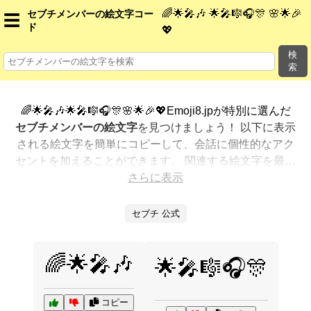
🌈🌟🎤🎶 🌟🎤🎼🎧🎊 🌸🌟🎉
セブチメンバーの絵文字コー
☰
ド
💖
検
索
🌈🌟🎤🎶🌟🎤🎼🎧🎊🌸🌟🎉💖Emoji8.jpが特別に選んだ
セブチメンバーの絵文字
を見つけましょう！ 以下に表示
される絵文字を簡単にコピーして、会話に個性的なアク
セントを加えることができます。 関連する絵文字を最も
人気のある順に表示しました。さらに多くのオプション
さらに表示
が欲しいですか？ 他のカテゴリを探索して、新しい方法
で
セブチメンバーを絵文字で表現
する方法を見つけまし
セブチ 公式
ょう。
🌈🌟🎤🎶
🌟🎤🎼🎧🎊
コピー