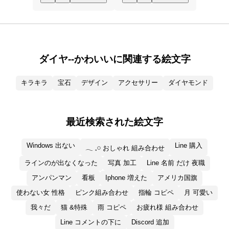
ダイヤ--かわいいに関連する絵文字
キラキラ
宝石
デザイン
アクセサリー
ダイヤモンド
最近検索された絵文字
Windows 出ない
Line 購入
𓂃 𓈒𓏸 おしゃれ 組み合わせ
ラインのが出なくなった
写真 加工
Line 名前 だけ 夜職
アンパンマン
看板
Iphone 増えた
アメリカ国旗
使わない女 性格
ピンク組み合わせ
指輪 コピペ
月 可愛い
我々だ
猫 &特殊
雨 コピペ
お疲れ様 組み合わせ
Line コメントの下に
Discord 追加