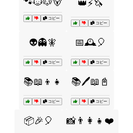
🐾🐱🐶🐻
👑⚡🦄
コピー
コピー
👽👻🧚
📅🕰️🎈
コピー
コピー
📚📖👦👧
📚🖊️📖📓
コピー
コピー
📦🎉🎈
📸👨‍👩‍👧❤️