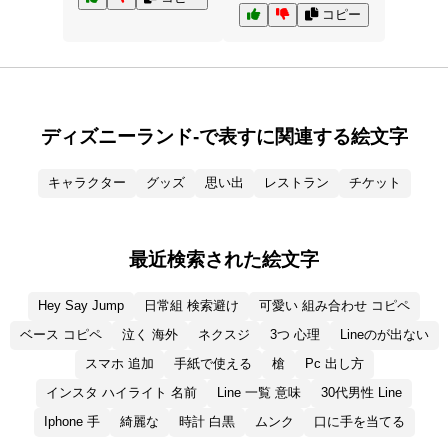
コピー
ディズニーランド-で表すに関連する絵文字
キャラクター
グッズ
思い出
レストラン
チケット
最近検索された絵文字
Hey Say Jump
日常組 検索避け
可愛い 組み合わせ コピペ
ベース コピペ
泣く 海外
ネクスジ
3つ 心理
Lineのが出ない
スマホ 追加
手紙で使える
槍
Pc 出し方
インスタ ハイライト 名前
Line 一覧 意味
30代男性 Line
Iphone 手
綺麗な
時計 白黒
ムンク
口に手を当てる