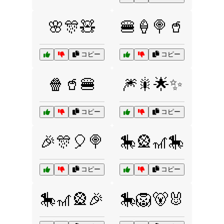
🌸🎊🧸
🍔🍦🍭🥤
コピー
コピー
🍿🥤🍔
🎆🎇🌟✨
コピー
コピー
🎉🎊🎈🍭
🎠🎡🎢🎠
コピー
コピー
🎠🎢🎡🎉
🎠🦁🐻🐰