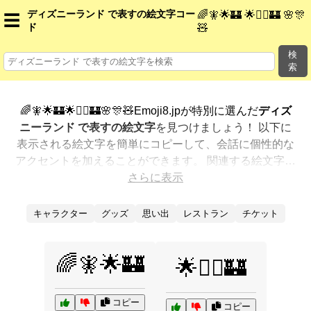
ディズニーランド で表すの絵文字コー
🌈🧚🌟🏰 🌟🧚‍♂️🏰 🌸🎊
☰
ド
🧸
検
索
🌈🧚🌟🏰🌟🧚‍♂️🏰🌸🎊🧸Emoji8.jpが特別に選んだ
ディズ
ニーランド で表すの絵文字
を見つけましょう！ 以下に
表示される絵文字を簡単にコピーして、会話に個性的な
アクセントを加えることができます。 関連する絵文字を
最も人気のある順に表示しました。さらに多くのオプシ
さらに表示
ョンが欲しいですか？ 他のカテゴリを探索して、新しい
方法で
ディズニーランド で表すを絵文字で表現
する方法
キャラクター
グッズ
思い出
レストラン
チケット
を見つけましょう。
🌈🧚🌟🏰
🌟🧚‍♂️🏰
コピー
コピー