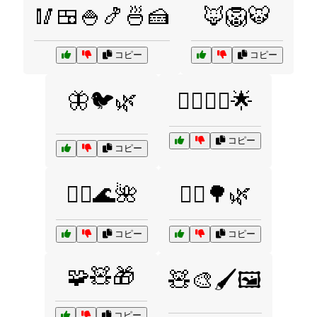
🥢🍱🍚🍤🍜🍰
🦊🦁🐯
コピー
コピー
🦋🐦🌿
🦸‍♂️🦸‍♀️🌟
コピー
コピー
🧘‍♀️🌊🌺
🧝‍♂️🌳🌿
コピー
コピー
🧩🧸🎁
🧸🎨🖌️🖼️
コピー