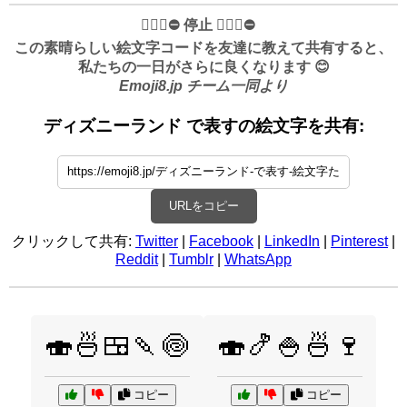
✋🏻🛑⛔️ 停止 ✋🏻🛑⛔️
この素晴らしい絵文字コードを友達に教えて共有すると、
私たちの一日がさらに良くなります 😊
Emoji8.jp チーム一同より
ディズニーランド で表すの絵文字を共有:
URLをコピー
クリックして共有:
Twitter
|
Facebook
|
LinkedIn
|
Pinterest
|
Reddit
|
Tumblr
|
WhatsApp
🍣🍜🍱🍡🍥
🍣🍤🍚🍜🍷
コピー
コピー