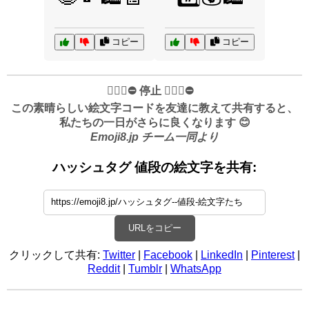
コピー
コピー
✋🏻🛑⛔️ 停止 ✋🏻🛑⛔️
この素晴らしい絵文字コードを友達に教えて共有すると、
私たちの一日がさらに良くなります 😊
Emoji8.jp チーム一同より
ハッシュタグ 値段の絵文字を共有:
URLをコピー
クリックして共有:
Twitter
|
Facebook
|
LinkedIn
|
Pinterest
|
Reddit
|
Tumblr
|
WhatsApp