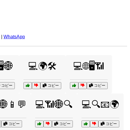
|
WhatsApp
️🌐
💻🌍🛠️
💻🌐🖥️📶
コピー
コピー
コピー
🌐📱💬
💻📶🌐🔍
💻🔍📧🌍
コピー
コピー
コピー