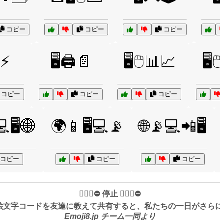
コピー
コピー
コピー
⚡
🖥️🖨️📄
🖥️🖱️📊📈
🖥️
コピー
コピー
コピー
🖥️🌐
🌍📱🖥️💻📡
🌐📡💻📲🖥️
コピー
コピー
コピー
✋🏻🛑⛔️ 停止 ✋🏻🛑⛔️
絵文字コードを友達に教えて共有すると、私たちの一日がさらに良
Emoji8.jp チーム一同より