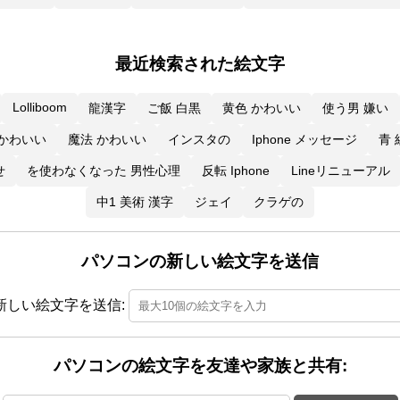
最近検索された絵文字
Lolliboom
龍漢字
ご飯 白黒
黄色 かわいい
使う男 嫌い
 かわいい
魔法 かわいい
インスタの
Iphone メッセージ
青
せ
を使わなくなった 男性心理
反転 Iphone
Lineリニューアル
中1 美術 漢字
ジェイ
クラゲの
パソコンの新しい絵文字を送信
新しい絵文字を送信:
パソコンの絵文字を友達や家族と共有: