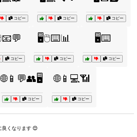
コピー
コピー
コピー
🖱️📧💬
🖥️🖱️⌨️📊
🖥️⌨️
コピー
コピー
コピー
🌐📱💬👥🖥️
🌐📱💻📶
コピー
コピー
くなります 😊