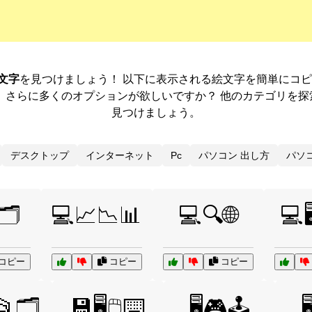
文字
を見つけましょう！ 以下に表示される絵文字を簡単にコ
。さらに多くのオプションが欲しいですか？ 他のカテゴリを探
見つけましょう。
デスクトップ
インターネット
Pc
パソコン 出し方
パソ
️
💻📈📉📊
💻🔍🌐
💻🖥
コピー
コピー
コピー
📂🗂️
💾🖥️🖱️⌨️
🖥️🎮🕹️
