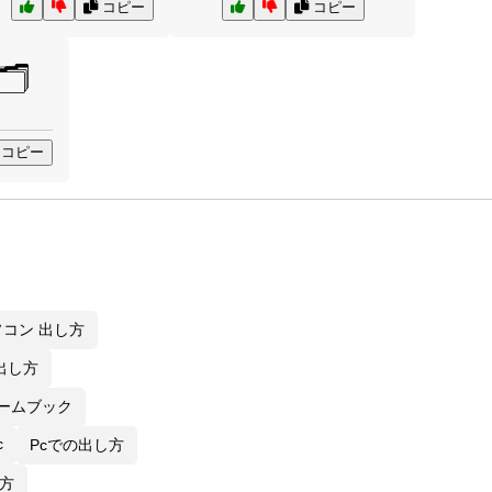
コピー
コピー
🗂️
コピー
ソコン 出し方
出し方
ロームブック
c
Pcでの出し方
し方