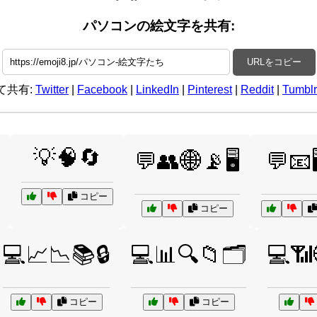
パソコンの絵文字を共有:
URLをコピー
て共有:
Twitter
|
Facebook
|
LinkedIn
|
Pinterest
|
Reddit
|
Tumblr
💡🧠🔄
💬👥🌐📡🖥️
💬📧
コピー
コピー
💻📈📉📚🔒
💻📊🔍📁🗂️
💻📶
コピー
コピー