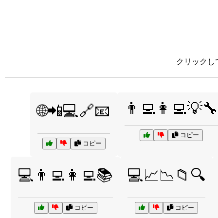
クリックし
👨‍💻👩‍💻💡🔧
🌐📲💻🔗📧
コピー
コピー
💻👨‍💻👩‍💻📚
💻📈📉📁🔍
コピー
コピー