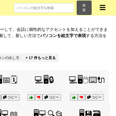
検
☰
索
ピーして、会話に個性的なアクセントを加えることができま
索して、新しい方法で
パソコンを絵文字で表現
する方法を
コンの出し方
+ 17 件もっと見る
️📅🗓️
💻🖥️🔒
💻🖥️🖱️⌨️🔌
コピー
コピー
コピー
️💻📖
🖥️💻🔍📂
🖥️💾🗃️