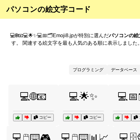
パソコンの絵文字コード
💻🌐📧💻🌟✨💻📅🗂️Emoji8.jpが特別に選んだ
パソコンの絵
す。 関連する絵文字を最も人気のある順に表示しました
プログラミング
データベース
💻🌐📧
💻🌟✨
💻📅
コピー
コピー
💻🖱️⌨️🎮
💻🖱️⌨️📊📈
💻🗄️