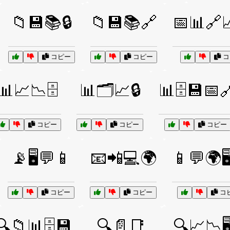
📁💾📚🔒
📁💾📚🔗
📅📊🔗
コピー
コピー
コ
📊📈📉🗄️
📊🗂️📈🔒
📊🗄️💾📅
コピー
コピー
コピー
📡🖥️💬📱
📧📲💻🌍
📱💬🌍🖥
コピー
コピー
コ
🔍📁📊🗄️💾
🔍📄📑
🔍📈📉🖥