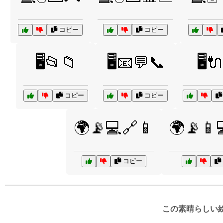
コピー
コピー
🖥️📂📁
🖥️📧💬📞
🖥️
コピー
コピー
🌍📡💻🔗📱
🌍📡📱
コピー
この素晴らしい