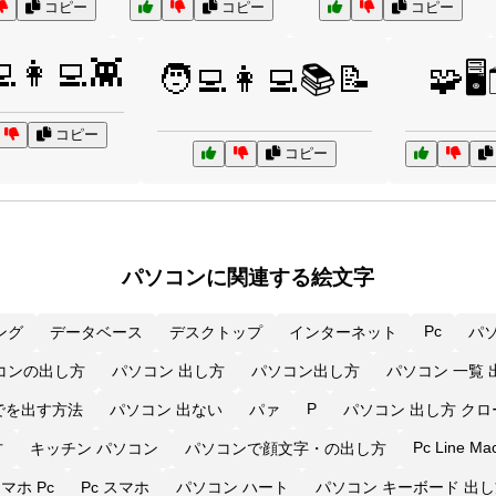
コピー
コピー
コピー
💻👩‍💻👾
🧑‍💻👩‍💻📚📝
🧩🖥️
コピー
コピー
パソコンに関連する絵文字
Pc
ング
データベース
デスクトップ
インターネット
パ
コンの出し方
パソコン 出し方
パソコン出し方
パソコン 一覧 
P
でを出す方法
パソコン 出ない
パァ
パソコン 出し方 ク
Pc Line Ma
方
キッチン パソコン
パソコンで顔文字・の出し方
マホ Pc
Pc スマホ
パソコン ハート
パソコン キーボード 出