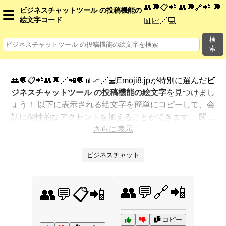
👥💬📋📲 👥💬🔗📲 💬
ビジネスチャットツール の投稿機能の
☰
絵文字コード
📊📈🔗💻
検
索
👥💬📋📲👥💬🔗📲💬📊📈🔗💻Emoji8.jpが特別に選んだ
ビ
ジネスチャットツール の投稿機能の絵文字
を見つけまし
ょう！ 以下に表示される絵文字を簡単にコピーして、会
話に個性的なアクセントを加えることができます。 関連
する絵文字を最も人気のある順に表示しました。さらに
さらに表示
多くのオプションが欲しいですか？ 他のカテゴリを探索
して、新しい方法で
ビジネスチャットツール の投稿機能
ビジネスチャット
を絵文字で表現
する方法を見つけましょう。
👥💬🔗📲
👥💬📋📲
コピー