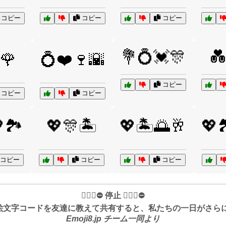
コピー
コピー
コピー
💐💍💓🎊
💑
🌹
💍❤️🍷🌇
コピー
コピー
コピー
🏞️
💖🎊🏝️
💖🏝️🌅🥂
💖
コピー
コピー
コピー
✋🏻🛑⛔️ 停止 ✋🏻🛑⛔️
絵文字コードを友達に教えて共有すると、私たちの一日がさらに良
Emoji8.jp チーム一同より