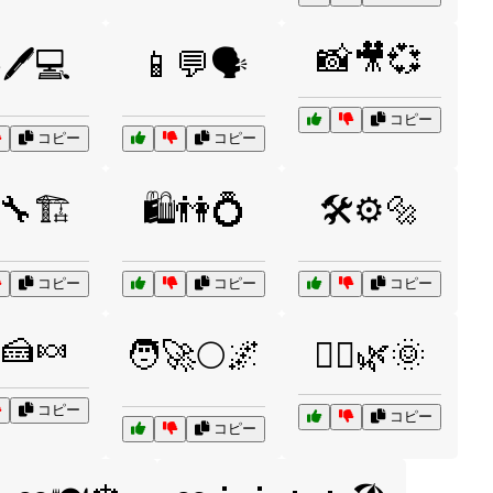
📸🎥💞
🖊️💻
📱💬🗣️
コピー
コピー
コピー
🔧🏗️
🛍️👫💍
🛠️⚙️🔩
コピー
コピー
コピー
🍰🍬
🧑‍🚀🌕🌌
🧘‍♀️🌿🌞
コピー
コピー
コピー