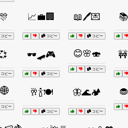
️🎊
📈💼🏢
📖🖊️💌
📚
コピー
コピー
コピー
😊🌸🍣
️💞
🕶️🛹🎮
🚧
コピー
コピー
コピー
🌐
🧁
🥂🍾🍽️
🦋🌊🏕️
コピー
コピー
コピー