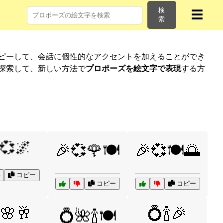
検
☰
索
コピーして、会話に個性的なアクセントを加えることができ
探索して、新しい方法で
プロポーズを絵文字で表現
する方
💞🌌
🎉💞🌹🍽️
🎉💞🍽️🌅
コピー
コピー
コピー
🌸🥂
💍🍾🎉
💍🌺🍾🍽️