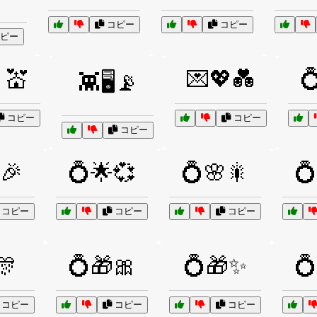
コピー
コピー
ピー
💒
💌💖💑

👾🖥️📡
コピー
コピー
コピー
🎉
💍🌟💞
💍🌸🎇
💍
コピー
コピー
コピー
🎊
💍🎁🎀
💍🎁✨
💍
コピー
コピー
コピー