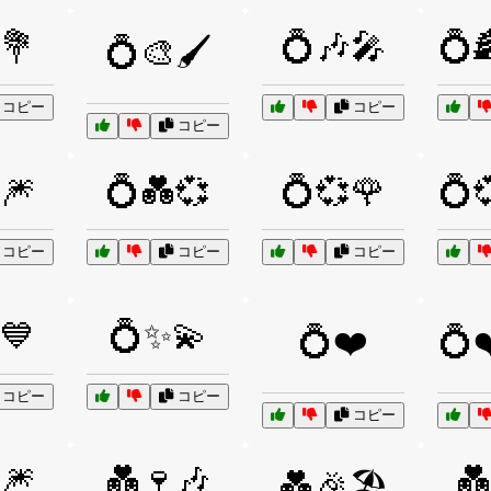
💐
💍🎶🎤
💍
💍🎨🖌️
コピー
コピー
コピー
🎆
💍💑💞
💍💞🌹
💍
コピー
コピー
コピー
💙
💍✨💫
💍❤️
💍❤
コピー
コピー
コピー
🎆
💑🍷🎶
💑
💑🎉🏖️