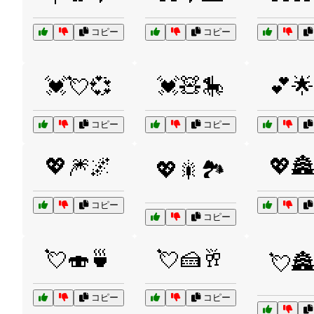
コピー
コピー
💓💘💞
💓🧸🎠
💕🌟
コピー
コピー
💖🎆🌌
💖🏯
💖🎇🏞️
コピー
コピー
💘🍣🍵
💘🍰🥂
💘🏯
コピー
コピー