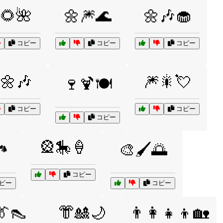
🌻🌺
🌼🎆🌊
🌼🎶🧁
コピー
コピー
コピー
🌼🎶
🎆🎇💘
🍷🍹🍽️
コピー
コピー
コピー
🎡🎠🍦
️
🎨🖌️🌅
コピー
ピー
コピー
👔👠
👘🎎🌙
👨‍👩‍👧‍👦🏡