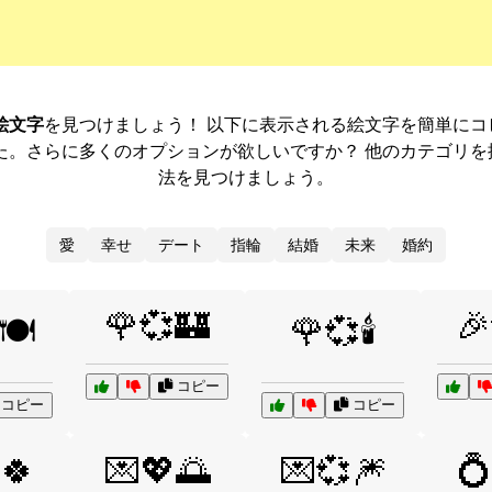
絵文字
を見つけましょう！ 以下に表示される絵文字を簡単に
た。さらに多くのオプションが欲しいですか？ 他のカテゴリを
法を見つけましょう。
愛
幸せ
デート
指輪
結婚
未来
婚約
🌹💞🏰
🎉
🍽️
🌹💞🕯️
コピー
コピー
コピー
🍀
💌💖🌅
💌💞🎆
💍