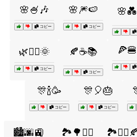
🌸🍧🎶
🌸🎆🍉
🌸💑
コピー
コピー
🍕🍔
🌿🧘‍♂️🌞
🍂☕📚
コピー
コピー
🎊🍾🥳
🎊🎈🎂
コピー
コピー
🏙️🌆🚉
🏞️🌳🚴‍♂️
🏞️🚴‍♀️