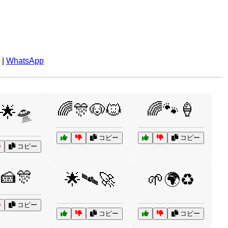
|
WhatsApp
🌈🎊🐶🐱
🌈🐾🍦
🌟🛸
コピー
コピー
コピー
🍰🎊
🌟🛰️🚀
🌱🌍♻️
コピー
コピー
コピー