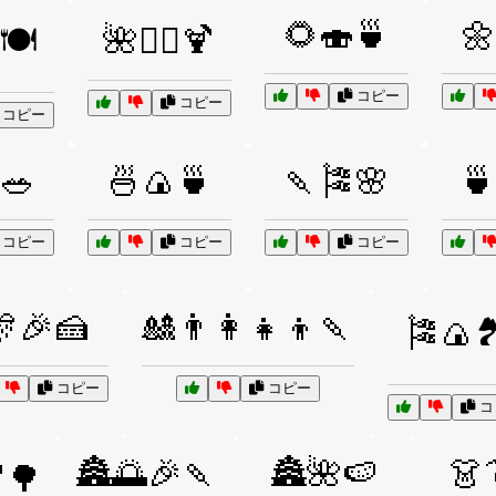
🌻🍣🍵
🌼
🍽️
🌺🏄‍♂️🍹
コピー
コピー
コピー
🥗
🍜🍙🍵
🍡🎏🌸
🍵
コピー
コピー
コピー
🎊🎉🍰
🎎👨‍👩‍👧‍👦🍡
🎏🍙
コピー
コピー
コ
🏯🌅🎉🍡
🏯🌺🍉
👗
🍂🌳