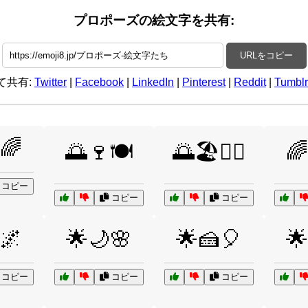
プロポーズの絵文字を共有:
URLをコピー
て共有:
Twitter
|
Facebook
|
LinkedIn
|
Pinterest
|
Reddit
|
Tumblr
🌈
🌅🍷🍽️
🌅🏖️🏄‍♀️
🌈
コピー
コピー
コピー
🌌
🌟🌙🌸
🌟🍰🎈
🌟
コピー
コピー
コピー