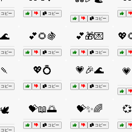
コピー
コピー
コピー
🌊
💕🌻🍇
💕🎁💌
💖
コピー
コピー
コピー
🍡
💖💍
💗🎉🌊
💗
コピー
コピー
コピー
💝📖🌅
💝✨🌈
💞
🕊️
コピー
コピー
コピー