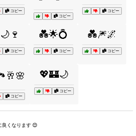
コピー
コピー
コピー
🌙🍷
💑🌟💍
💑🎆🌌
コピー
コピー
コピー
💖🏰🌙
️🥂🌸
コピー
コピー
くなります 😊