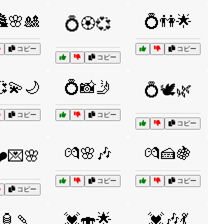
🌸🎎
💍👫🌟
💍🏵️💞
コピー
コピー
コピー
💫🌙
💍📸🤳
💍🕊️🌿
コピー
コピー
コピー
💏🌸🎶
💏🍰🍇
️💌🌸
コピー
コピー
コピー
🏮🍡
💓🍣🌟
💓🎶💃