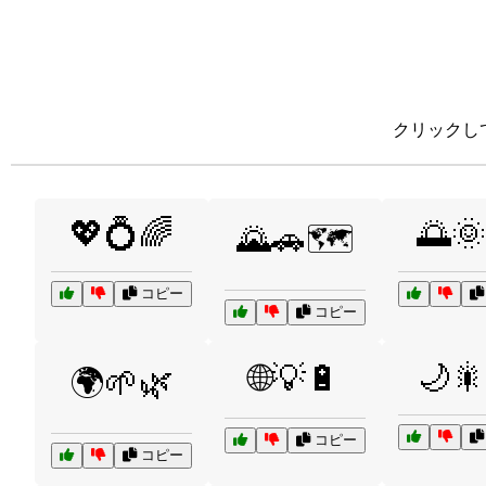
クリックし
💖💍🌈
🌅🌞
🌄🚗🗺️
コピー
コピー
🌙🎇
🌐💡🔋
🌍🌱🌿
コピー
コピー