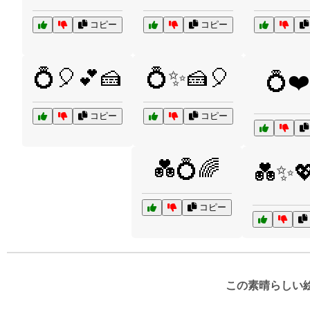
コピー
コピー
💍🎈💕🍰
💍✨🍰🎈
💍❤️
コピー
コピー
💑💍🌈
💑✨💖
コピー
この素晴らしい