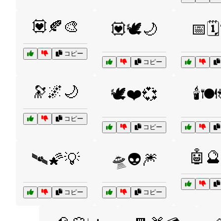
💟🍂🎨
💟🕊️🌙
📅🗓
コピー
コピー
🔭🌌🌙
🕊️❤️💞
🕯️🍽
コピー
コピー
🤖🔮
🛰️🌠💡
🛸👽🎆
コピー
コピー