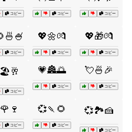
コピー
コピー
コピー
🍜🍧
💖🌼💏
💖🎁💏
コピー
コピー
コピー
💗🏯🌅
💘🍜🎉
🏖️🥂
コピー
コピー
コピー
🌹🍷
💞🍡🌻
💞🏞️🍰
コピー
コピー
コピー