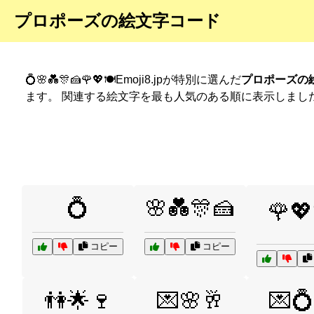
プロポーズの絵文字コード
💍🌸💑🎊🍰🌹💖🍽️Emoji8.jpが特別に選んだ
プロポーズの
ます。 関連する絵文字を最も人気のある順に表示しまし
💍
🌸💑🎊🍰
🌹💖
コピー
コピー
👫🌟🍷
💌🌸🥂
💌💍