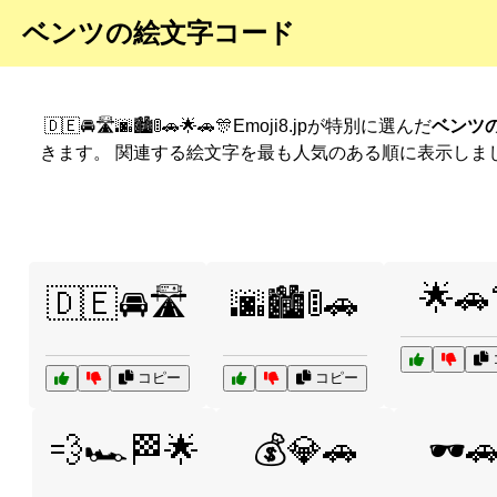
ベンツの絵文字コード
🇩🇪🚘🛣️🌆🏙️🚦🚗🌟🚗🎊Emoji8.jpが特別に選んだ
ベンツ
きます。 関連する絵文字を最も人気のある順に表示しま
🌟🚗
🇩🇪🚘🛣️
🌆🏙️🚦🚗
コピー
コピー
💨🏎️🏁🌟
💰💎🚗
🕶️