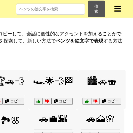
検
☰
索
コピーして、会話に個性的なアクセントを加えることがで
リを探索して、新しい方法で
ベンツを絵文字で表現
する方法
🚗💨
🏎️🌟💨🏁
🏙️🚗🍣
コピー
コピー
コピー
🚗💼🌇
🚗🗻🌸
🏞️🌸