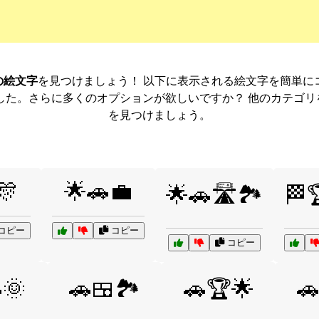
の絵文字
を見つけましょう！ 以下に表示される絵文字を簡単に
した。さらに多くのオプションが欲しいですか？ 他のカテゴ
を見つけましょう。
🎊
🌟🚗💼
🌟🚗🛣️🏞️
🏁
コピー
コピー
コピー
🌞
🚗🍱🏞️
🚗🏆🌟
🚗