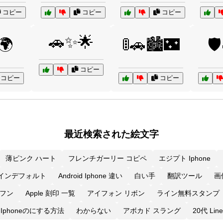
コピー
コピー
コピー
🚗✨🌟
🌍
🚦🚗🏙️🌃
🛡
コピー
コピー
コピー
最近検索された絵文字
薄ピンク ハート
フレンチガーリー コピペ
エジプト Iphone
インデフォルト
Android Iphone 違い
白い手
翻訳ツール
画像
 ジフン
Apple 刻印 一覧
アイフォン リボン
ライン無料スタンプ
Iphoneのにする方法
わからない
アボカド スラング
20代 Line