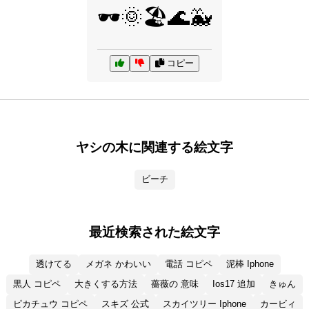
🕶️🌞🏖️🌊🐳
コピー
ヤシの木に関連する絵文字
ビーチ
最近検索された絵文字
透けてる
メガネ かわいい
電話 コピペ
泥棒 Iphone
黒人 コピペ
大きくする方法
薔薇の 意味
Ios17 追加
きゅん
ピカチュウ コピペ
スキズ 公式
スカイツリー Iphone
カービィ