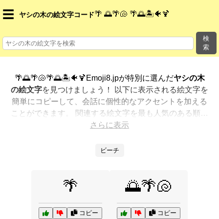
☰
🌴 🌅🌴🐚 🌴🌅🏝️🐠🍹
ヤシの木の絵文字コード
検
索
🌴🌅🌴🐚🌴🌅🏝️🐠🍹Emoji8.jpが特別に選んだ
ヤシの木
の絵文字
を見つけましょう！ 以下に表示される絵文字を
簡単にコピーして、会話に個性的なアクセントを加える
ことができます。 関連する絵文字を最も人気のある順に
表示しました。さらに多くのオプションが欲しいです
さらに表示
か？ 他のカテゴリを探索して、新しい方法で
ヤシの木を
絵文字で表現
する方法を見つけましょう。
ビーチ
🌴
🌅🌴🐚
コピー
コピー