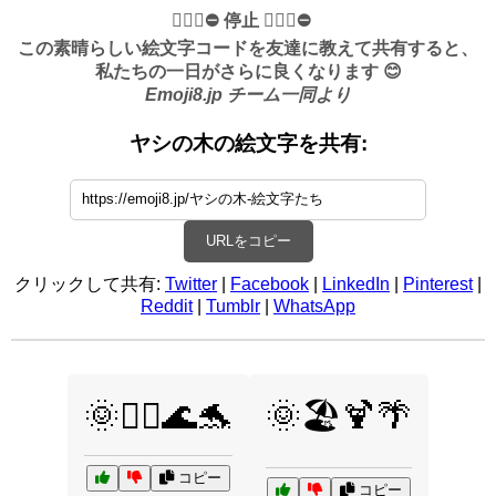
✋🏻🛑⛔️ 停止 ✋🏻🛑⛔️
この素晴らしい絵文字コードを友達に教えて共有すると、
私たちの一日がさらに良くなります 😊
Emoji8.jp チーム一同より
ヤシの木の絵文字を共有:
URLをコピー
クリックして共有:
Twitter
|
Facebook
|
LinkedIn
|
Pinterest
|
Reddit
|
Tumblr
|
WhatsApp
🌞🏊‍♂️🌊🐬
🌞🏖️🍹🌴
コピー
コピー