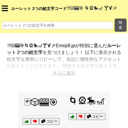
☰
🃏🎲🎰🎯 🌀🎡🎠🎢 🍸🍹🎉
ルーレット 2つの絵文字コード
検
索
🃏🎲🎰🎯🌀🎡🎠🎢🍸🍹🎉Emoji8.jpが特別に選んだ
ルーレ
ット 2つの絵文字
を見つけましょう！ 以下に表示される
絵文字を簡単にコピーして、会話に個性的なアクセント
を加えることができます。 関連する絵文字を最も人気の
ある順に表示しました。さらに多くのオプションが欲し
さらに表示
いですか？ 他のカテゴリを探索して、新しい方法で
ルー
レット 2つを絵文字で表現
する方法を見つけましょう。
🌀🎡🎠🎢
🃏🎲🎰🎯
コピー
コピー