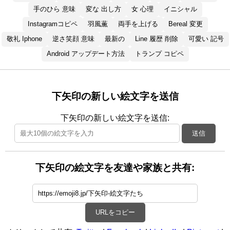
手のひら 意味
変な 出し方
女 心理
イニシャル
Instagramコピペ
羽風薫
両手を上げる
Bereal 変更
敬礼 Iphone
逆さ笑顔 意味
最新の
Line 履歴 削除
可愛い 記号
Android アップデート方法
トランプ コピペ
下矢印の新しい絵文字を送信
下矢印の新しい絵文字を送信:
送信
下矢印の絵文字を友達や家族と共有:
URLをコピー