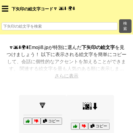
☰
🔽 🌆⬇️ 🌍⬇️
下矢印の絵文字コード
検
索
🔽🌆⬇️🌍⬇️Emoji8.jpが特別に選んだ
下矢印の絵文字
を見
つけましょう！ 以下に表示される絵文字を簡単にコピー
して、会話に個性的なアクセントを加えることができま
す。 関連する絵文字を最も人気のある順に表示しまし
た。さらに多くのオプションが欲しいですか？ 他のカテ
さらに表示
ゴリを探索して、新しい方法で
下矢印を絵文字で表現
す
る方法を見つけましょう。
🔽
🌆⬇️
コピー
コピー