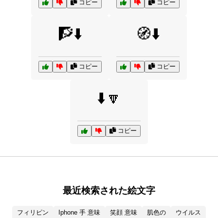
コピー
コピー
🧗⬇️
🧭⬇️
コピー
コピー
⬇️🔽
コピー
最近検索された絵文字
フィリピン
Iphone 手 意味
笑顔 意味
肌色の
ウイルス