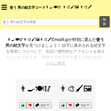
☰
👨🍳🍽️🥢 👨🎨🖌️🖼️ 👨🎨🖍️
使う 男の絵文字コード
検
索
👨🍳🍽️🥢👨🎨🖌️🖼️👨🎨🖍️Emoji8.jpが特別に選んだ
使う
男の絵文字
を見つけましょう！ 以下に表示される絵文字
を簡単にコピーして、会話に個性的なアクセントを加え
ることができます。 関連する絵文字を最も人気のある順
に表示しました。さらに多くのオプションが欲しいです
さらに表示
か？ 他のカテゴリを探索して、新しい方法で
使う 男を
絵文字で表現
する方法を見つけましょう。
👨🍳🍽️🥢
👨🎨🖌️🖼️
コピー
コピー