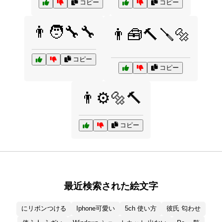
コピー
コピー
👨🧑‍🔧🔧
👨🧰🔨🪛🔩
コピー
コピー
👨⚙️🔩🔨
コピー
最近検索された絵文字
にリボンつける
Iphone可愛い
5ch 使い方
彼氏 匂わせ