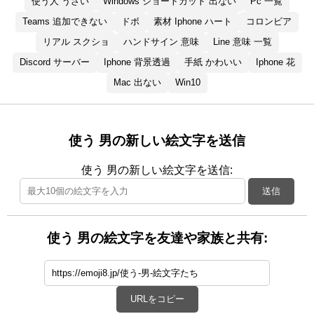
使う人 うざい
Windows ショートカット 出ない
Pc 一覧
Teams 追加できない
ドボ
素材 Iphone ハート
コロンビア
リアル スクショ
ハンドサイン 意味
Line 意味 一覧
Discord サーバー
Iphone 背景透過
手紙 かわいい
Iphone 花
Mac 出ない
Win10
使う 男の新しい絵文字を送信
使う 男の新しい絵文字を送信:
送信
使う 男の絵文字を友達や家族と共有:
URLをコピー