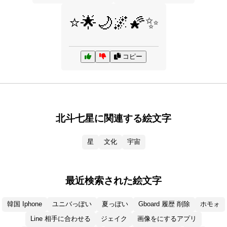
⭐🌟🌙🌌🌠✨
コピー
北斗七星に関連する絵文字
星
文化
宇宙
最近検索された絵文字
韓国 Iphone
ユニバっぽい
夏っぽい
Gboard 履歴 削除
ホモォ
Line 相手に合わせる
ジェイク
画像をにするアプリ