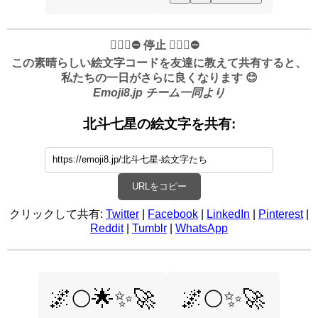
✋🏻🛑⛔️ 停止 ✋🏻🛑⛔️
この素晴らしい絵文字コードを友達に教えて共有すると、
私たちの一日がさらに良くなります 😊
Emoji8.jp チーム一同より
北斗七星の絵文字を共有:
URLをコピー
クリックして共有:
Twitter
|
Facebook
|
LinkedIn
|
Pinterest
|
Reddit
|
Tumblr
|
WhatsApp
🌌🌕🌟✨🚀
🌌🌕✨🚀