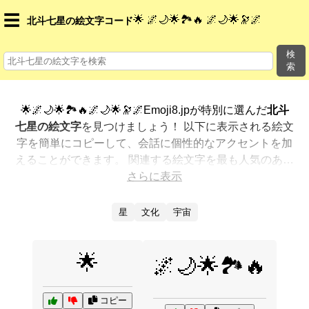
☰
🌟 🌌🌙🌟🏞️🔥 🌌🌙🌟🔭🌌
北斗七星の絵文字コード
検
索
🌟🌌🌙🌟🏞️🔥🌌🌙🌟🔭🌌Emoji8.jpが特別に選んだ
北斗
七星の絵文字
を見つけましょう！ 以下に表示される絵文
字を簡単にコピーして、会話に個性的なアクセントを加
えることができます。 関連する絵文字を最も人気のある
順に表示しました。さらに多くのオプションが欲しいで
さらに表示
すか？ 他のカテゴリを探索して、新しい方法で
北斗七星
を絵文字で表現
する方法を見つけましょう。
星
文化
宇宙
🌟
🌌🌙🌟🏞️🔥
コピー