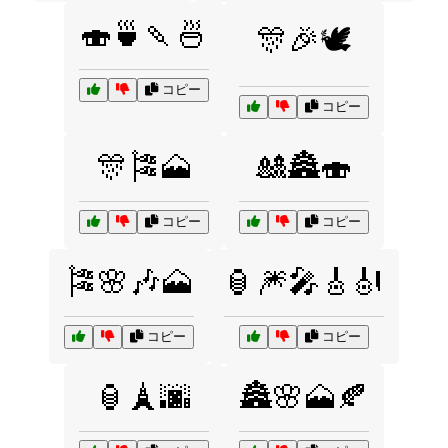
🍣🍵🍡🍜
🎊🎉🕊️
コピー
コピー
🎊🎏🗻
🎎🏯🍣
コピー
コピー
🎏🌸🎶🗻
🏮🎆🎤🎸🎻
コピー
コピー
🏮🗼🌆
🏯🌸🗻🍂