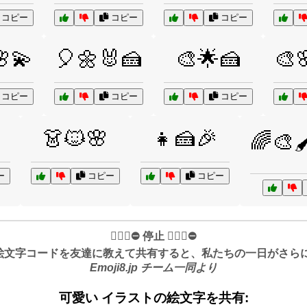
コピー
コピー
コピー
💫
🎈🌼🐰🍰
🎨🌟🍰
🎨
コピー
コピー
コピー
👗🐱🌸
👧🍰🎉
🌈🎨🖌
ー
コピー
コピー
✋🏻🛑⛔️ 停止 ✋🏻🛑⛔️
絵文字コードを友達に教えて共有すると、私たちの一日がさらに良
Emoji8.jp チーム一同より
可愛い イラストの絵文字を共有: