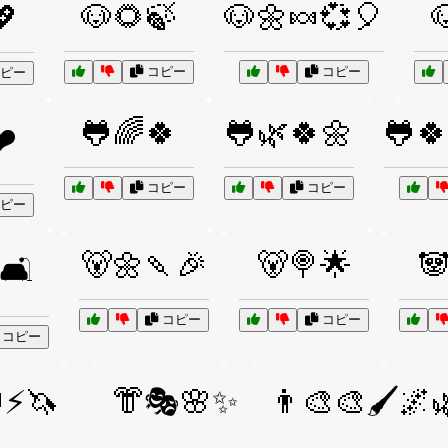
🐶🌻🍃
🐶🌼🍬💞🎈

💖
コピー
コピー
ピー
🐸🌈🍀
🐸🌿🍀🌼
🐸🍀
❤️
コピー
コピー
ピー
🐻🌼🍡🎉
🐻🍭🌟

🛋️
コピー
コピー
コピー
⚡🦄
👘🎭🌸✨
👨‍🎨🎨🖌️🌌