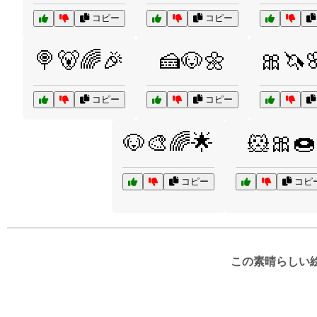
コピー
コピー
🍭🐻🌈🎉
🍰🐶🌼
🎀🦄
コピー
コピー
🐶🎨🌈🌟
🐹🎀🍩
コピー
コピ
この素晴らしい