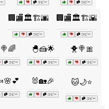
ー
コピー
コピー
️
🏢🏬🏛️🏗️🌆
🏢🏬🏛️🏗️🌇
コピー
コピー
🍭🌈
🐣🍰🌟
🐥🍭🎀
コピー
コピー
コピー
🌸💕
🐰🏡🎉
🐱🌙⭐
コピー
コピー
コピー