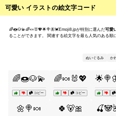
可愛い イラストの絵文字コード
🌈🍩🐶💫🌈🍬🐰💖🌟🍭🦋💓Emoji8.jpが特別に選んだ
可愛
ることができます。 関連する絵文字を最も人気のある順
ぬいぐるみ
か
🌈🍩🐶💫
🌈🍬🐰💖
🌟🍭
コピー
コピー
🌼🍭🍬
🍀🐻🎀
🍒🐼