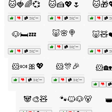
🐱🍓🌈💞
🐱🍰💖🌷
🐱🎁
コピー
コピー
コ
🐷🌸🍭
🐶🛏️💤
🐷🧸
コピー
コピー
コ
🐹🍬🎀💖
🐹🎊🎉
🐹🏡
コピー
コピー
🐼🎨🧸
🐾🐱🐶🐻
