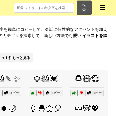
検
☰
索
文字を簡単にコピーして、会話に個性的なアクセントを加え
のカテゴリを探索して、新しい方法で
可愛い イラストを絵
+ 1 件もっと見る
🐹🍡✨
🌻🐹💓
🌻🧸💞
コピー
コピー
コピー
🍀🌙
🍦🐣🌼🎈
🍬🐼💖