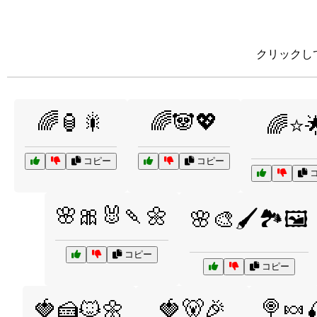
クリックし
🌈🏮🎇
🌈🐼💖
🌈⭐
コピー
コピー
コ
🌸🎀🐰🍡🌼
🌸🎨🖌️🏞️🖼️
コピー
コピー
🍓🍰🐱🌼
🍓🐻🎉
🍭🍬