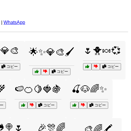
|
WhatsApp
💎🎨
🌷🐥🍬💞
🌟✨💎🎨🖌️
コピー
コピー
コピー
🌾
🍉🍊🍋🍓🍇
🍒🐶🌈✨
ー
コピー
コピー
🍭🌷
🎉🎊🌈
🎨🌈🖍️