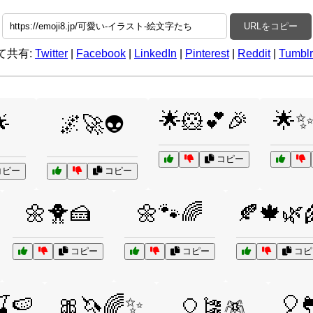
URLをコピー
て共有:
Twitter
|
Facebook
|
LinkedIn
|
Pinterest
|
Reddit
|
Tumblr
🌟🐹💕🎉
🌟✨

🌌🚀👽
コピー
ピー
コピー
🌼🐥🍰
🌼🐾🌈
🍂🍁🌿
コピー
コピー
コピ
🍉
🎀🦄🌈✨
🎈
🎈🎏🪅