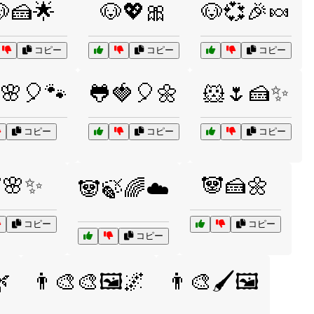
🍰🌟
🐶💖🎀
🐶💞🎉🍬
コピー
コピー
コピー
🌸🎈🐾
🐸🍓🎈🌼
🐹🌷🍰✨
コピー
コピー
コピー
🌸✨
🐼🍰🌼
🐼🍃🌈☁️
コピー
コピー
コピー
🌿
👨‍🎨🎨🖼️🌌
👨‍🎨🖌️🖼️