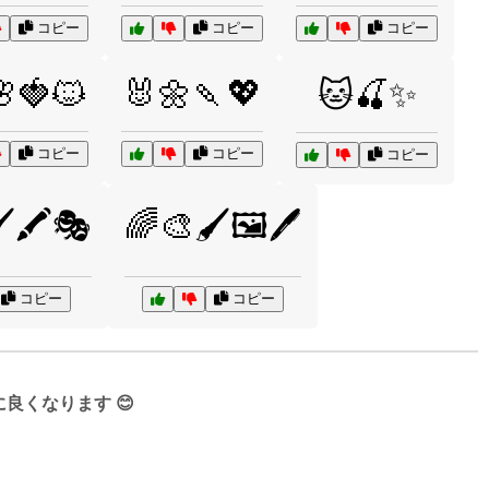
コピー
コピー
コピー
🍓🐱
🐰🌼🍡💖
🐱🍒✨
コピー
コピー
コピー
️🖍️🎭
🌈🎨🖌️🖼️🖊️
コピー
コピー
くなります 😊