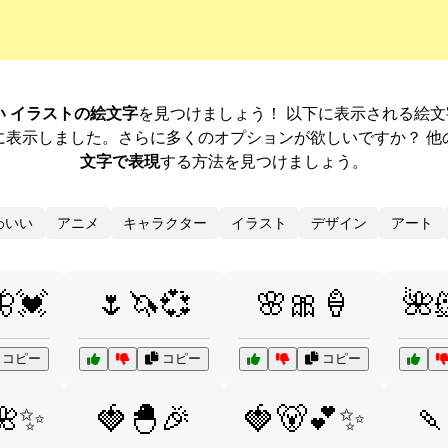
い イラストの絵文字
を見つけましょう！ 以下に表示される絵
に表示しました。さらに多くのオプションが欲しいですか？ 他
文字で表現
する方法を見つけましょう。
わいい
アニメ
キャラクター
イラスト
デザイン
アート
💓
🌷🦄💞
🌸🎀🍦
🌺
コピー
コピー
コピー
🌺✨
🍓🐣🎉
🍓🐻💕✨
🍡