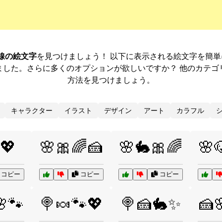
 線の絵文字
を見つけましょう！ 以下に表示される絵文字を簡
ました。さらに多くのオプションが欲しいですか？ 他のカテゴ
方法を見つけましょう。
キャラクター
イラスト
デザイン
アート
カラフル
💖
🌸🎀🌈🍰
🌸🐇🎀🌈
🌸
コピー
コピー
コピー
🐾
🍭🍬🐾💖
🍭🍰🐇✨
🍰