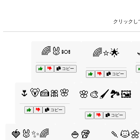
クリックし
🌈🐰🍬
🌈⭐🌟
コピー
コピー
🌷🐻🍰🎀🌸
🌸🎨🖌️🏞️🖼️
コピー
コピー
🍓🐰✨🌈
🍚🥡
🍡🐱