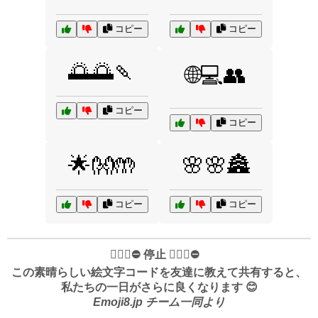
コピー
コピー
🌅🌅🍡
🌐💻👥
コピー
コピー
🌟👐🤲
🌸🌸🏯
コピー
コピー
✋🏻🛑⛔️ 停止 ✋🏻🛑⛔️
この素晴らしい絵文字コードを友達に教えて共有すると、
私たちの一日がさらに良くなります 😊
Emoji8.jp チーム一同より