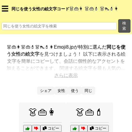
☰
👗👜👩 👗👜💄 👗👠💄👩
同じを使う女性の絵文字コード
検
索
👗👜👩👗👜💄👗👠💄👩Emoji8.jpが特別に選んだ
同じを使
う女性の絵文字
を見つけましょう！ 以下に表示される絵
文字を簡単にコピーして、会話に個性的なアクセントを
加えることができます。 関連する絵文字を最も人気のあ
る順に表示しました。さらに多くのオプションが欲しい
さらに表示
ですか？ 他のカテゴリを探索して、新しい方法で
同じを
使う女性を絵文字で表現
する方法を見つけましょう。
シェア
女性
使う
同じ
👗👜👩
👗👜💄
コピー
コピー