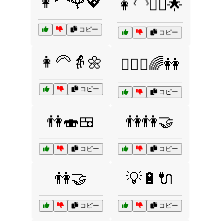
👩‍🦰🌹💖
👩‍🦲💇‍♀️🌟
コピー
コピー
👩‍🦳👵🌼
👩‍❤️‍👩🌈👭
コピー
コピー
👫🍣🍱
👫👫🤝
コピー
コピー
👫🤝
💡🔋🔌
コピー
コピー