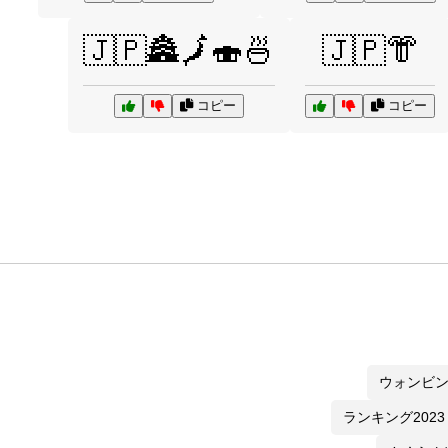
🇯🇵🏯🗾🍣🍜
🇯🇵👘
コピー
コピー
ウォンビ
ランキング2023