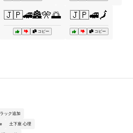
🇯🇵🚄🏯🎌🌅
🇯🇵🚅🗾
コピー
コピー
ラック追加
e
土下座 心理