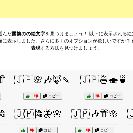
別に選んだ
国旗のの絵文字
を見つけましょう！ 以下に表示される
順に表示しました。さらに多くのオプションが欲しいですか？
表現
する方法を見つけましょう。
👘
🇯🇵🌸🎶🦊🍡
🇯🇵🍜🍣🍵
コピー
コピー
🎏
🇯🇵🎏🦋🌸
🇯🇵🎶👘🌸

コピー
コピー