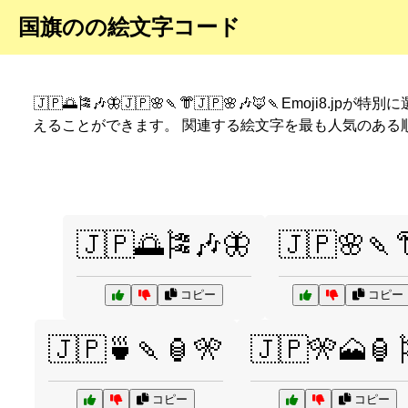
国旗のの絵文字コード
🇯🇵🌅🎏🎶🦋🇯🇵🌸🍡👘🇯🇵🌸🎶🦊🍡Emoji8.jpが特
えることができます。 関連する絵文字を最も人気のある
🇯🇵🌅🎏🎶🦋
🇯🇵🌸🍡
コピー
コピー
🇯🇵🍵🍡🏮🎌
🇯🇵🎌🗻🏮
コピー
コピー