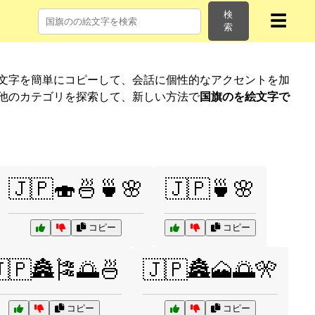
検
☰
索
絵文字を簡単にコピーして、会話に個性的なアクセントを加
 他のカテゴリを探索して、新しい方法で
国旗のを絵文字で
🇯🇵🍣🍜🍵🌸
🇯🇵🍵🌸
コピー
コピー
🇵🏯🎏🌅🍜
🇯🇵🏯🗻🌅🎌
コピー
コピー