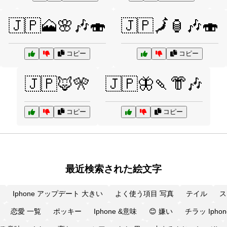
🇯🇵🗻🌸🎶🍣
🇯🇵🗾🏮🎶🍣
コピー
コピー
🇯🇵🦊🎌
🇯🇵🦋🍡👘🎶
コピー
コピー
最近検索された絵文字
ン
Iphone アップデート 大きい
よく使う項目 写真
テイル
ス
恋愛 一覧
ポッキー
Iphone &意味
😊 嫌い
チラッ Iphon