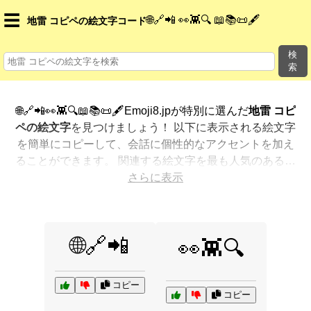
☰
🌐🔗📲 👀👾🔍 📖📚📜🖋️
地雷 コピペの絵文字コード
検
索
🌐🔗📲👀👾🔍📖📚📜🖋️Emoji8.jpが特別に選んだ
地雷 コピ
ペの絵文字
を見つけましょう！ 以下に表示される絵文字
を簡単にコピーして、会話に個性的なアクセントを加え
ることができます。 関連する絵文字を最も人気のある順
に表示しました。さらに多くのオプションが欲しいです
さらに表示
か？ 他のカテゴリを探索して、新しい方法で
地雷 コピ
ペを絵文字で表現
する方法を見つけましょう。
🌐🔗📲
👀👾🔍
コピー
コピー