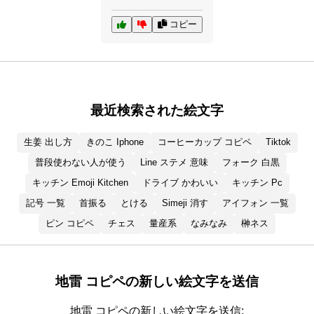
コピー
最近検索された絵文字
生姜 出し方
きのこ Iphone
コーヒーカップ コピペ
Tiktok
普段使わない人が使う
Line ステメ 意味
フォーク 白黒
キッチン Emoji Kitchen
ドライブ かわいい
キッチン Pc
記号 一覧
首振る
とける
Simeji 消す
アイフォン 一覧
ピン コピペ
チェス
量産系
なみなみ
榊ネス
地雷 コピペの新しい絵文字を送信
地雷 コピペの新しい絵文字を送信: