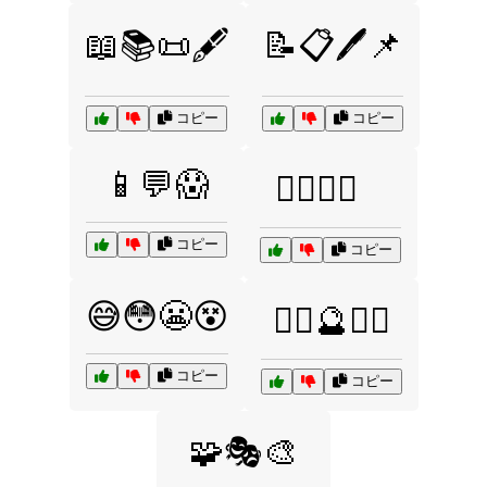
📖📚📜🖋️
📝📋🖊️📌
コピー
コピー
📱💬😱
🕵️‍♂️🔦🧭
コピー
コピー
😅😳😬😵
🧙‍♂️🔮🧙‍♀️
コピー
コピー
🧩🎭🎨