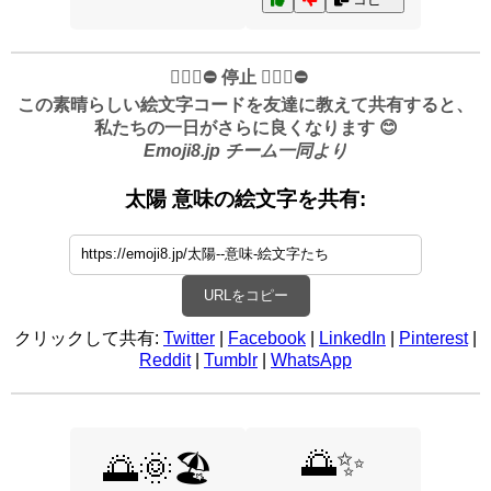
✋🏻🛑⛔️ 停止 ✋🏻🛑⛔️
この素晴らしい絵文字コードを友達に教えて共有すると、
私たちの一日がさらに良くなります 😊
Emoji8.jp チーム一同より
太陽 意味の絵文字を共有:
URLをコピー
クリックして共有:
Twitter
|
Facebook
|
LinkedIn
|
Pinterest
|
Reddit
|
Tumblr
|
WhatsApp
🌅✨
🌅🌞🏖️