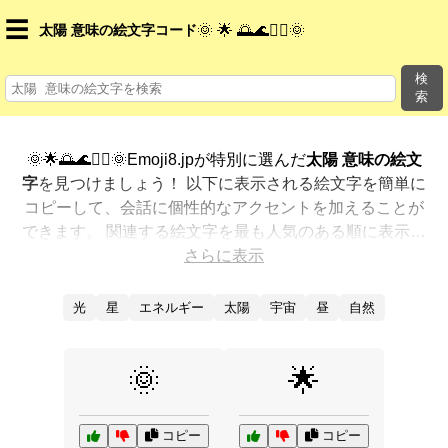
☰
太陽 意味の絵文字コード
🌞 🌟 🌅🌊🏄‍♀️🌞
検
索
🌞🌟🌅🌊🏄‍♀️🌞Emoji8.jpが特別に選んだ
太陽 意味の絵文
字
を見つけましょう！ 以下に表示される絵文字を簡単に
コピーして、会話に個性的なアクセントを加えることが
できます。 関連する絵文字を最も人気のある順に表示し
ました。さらに多くのオプションが欲しいですか？ 他の
さらに表示
カテゴリを探索して、新しい方法で
太陽 意味を絵文字で
表現
する方法を見つけましょう。
光
星
エネルギー
太陽
宇宙
昼
自然
🌞
🌟
コピー
コピー