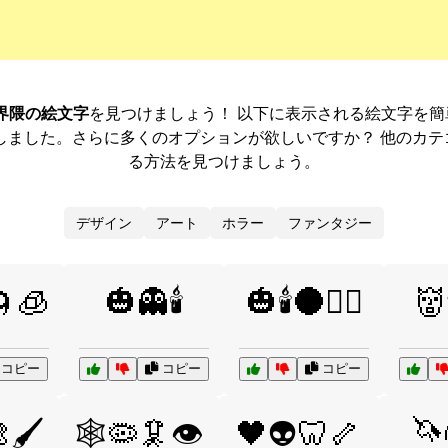
界隈の絵文字
を見つけましょう！ 以下に表示される絵文字を
しました。さらに多くのオプションが欲しいですか？ 他のカ
る方法を見つけましょう。
デザイン
アート
ホラー
ファンタジー
🌀🧊
🎃👻🕯️
🎃🕯️🌑🧛‍♂️
👹
コピー
コピー
コピー
🦄
🖌️
🕸️🦠🦑👁️
🖤👽🦷🦴