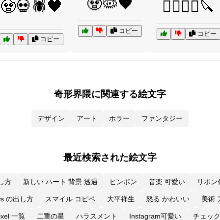
🧟🦠🖤
🧟💀🕷️🖤
🧟‍♂️🏴‍☠️🔪
コピー
コピー
コピー
奇形界隈に関連する絵文字
デザイン
アート
ホラー
ファンタジー
最近検索された絵文字
し方
新しい ハート 背景 透過
ピンポン
音楽 可愛い
リボン
ws の出し方
スマイル コピペ
大平祥生
怒る かわいい
美術 
ixel 一覧
二重の星
ハラスメント
Instagram可愛い
チェック