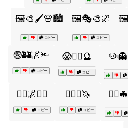
🖼️🎨🖌️🌸🏙️
🖼️🎭🎨🌌
🖼
コピー
コピー
😨🏰🌌🔦
😱🧟‍♀️🔮
🦠👻
コピー
コピー
🧙‍♂️🌌🧝‍♂️
🧙‍♂️✨🦄
🧛‍♀️
コピー
コピー