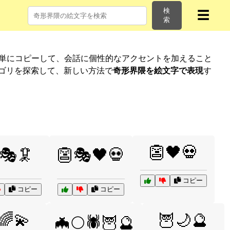
検
☰
索
簡単にコピーして、会話に個性的なアクセントを加えること
テゴリを探索して、新しい方法で
奇形界隈を絵文字で表現
す
👺🖤💀
🎭🦑
👺🎭🖤💀
コピー
コピー
コピー
🌈💫
🦉🌙🔮
🦇🌕🕷️🦉🔮