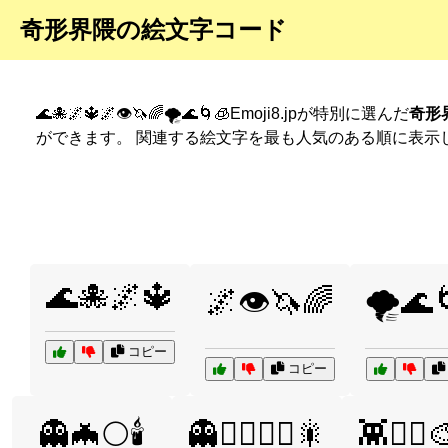
奇形界隈の絵文字コード
🌊🐙🌌🔱🌌👁️🦄🌈🌪️🌊🌀🧊Emoji8.jpが特別に選んだ
奇形
ができます。 関連する絵文字を最も人気のある順に表示
🌊🐙🌌🔱
🌌👁️🦄🌈
🌪️🌊
コピー
コピー
👻🦇🌕🕯️
👻🦸‍♀️🦸‍♂️🎇
👾🧟‍♂️