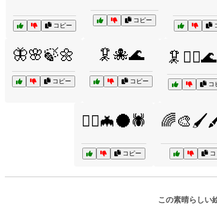
コピー
コピー
🦋🌸🍃🌼
🦑🐙🌊
🦑🧜‍♀️
コピー
コピー
コ
🧟‍♀️🦇🌑🕷️
🌈🎨🖌️
コピー
コ
この素晴らしい