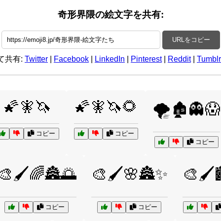
奇形界隈の絵文字を共有:
URLをコピー
て共有:
Twitter
|
Facebook
|
LinkedIn
|
Pinterest
|
Reddit
|
Tumblr
🌠🧚🦄
🌠🧚🦄🌻
🌪️🏚️👻😱
コピー
コピー
コピー
🎨🖌️🌈🏯🌅
🎨🖌️🌸🏯✨
🎨🖌️
コピー
コピー