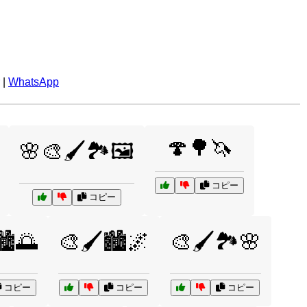
|
WhatsApp
🍄🌳🦄
🌸🎨🖌️🏞️🖼️
コピー
コピー
🏙️🌅
🎨🖌️🏙️🌌
🎨🖌️🏞️🌸
コピー
コピー
コピー