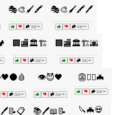

🎭🎨🖌️🖍️
🎭🎨🖌️🖍️🖊️
コピー
コピー
️
🏢🏬🏛️🏗️
🏢🏬🏛️🏗️🌆
ー
コピー
コピー
️🖤🌑🩸
👁️😈🖤
👺🧙‍♂️🦇
コピー
コピー
コピー
🔪🦇💀
🖊️📝📋
📚🖊️📖📝