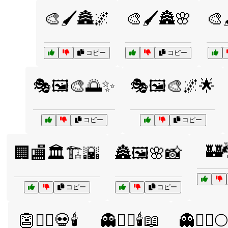
🎨🖌️🏯🌌
🎨🖌️🏯🌸
🎨
コピー
コピー
🎭🖼️🎨🌅✨
🎭🖼️🎨🌌🌟
コピー
コピー
🏰
🏢🏬🏛️🏗️🌇
🏯🖼️🌸📸
コピー
コピー
👺🧟‍♀️💀🕯️
👻🧙‍♂️🕯️📖
👻🧛‍♂️