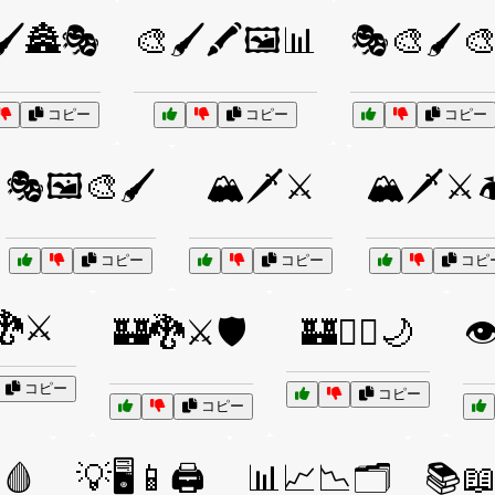
🖌️🏯🎭
🎨🖌️🖍️🖼️📊
🎭🎨🖌️
コピー
コピー
コピー
🎭🖼️🎨🖌️
🏔️🗡️⚔️
🏔️🗡️⚔️
コピー
コピー
コピ
🐉⚔️
🏰🐉⚔️🛡️
🏰🧚‍♂️🌙
👁
コピー
コピー
コピー
🩸
💡🖥️📱🖨️
📊📈📉🗂️
📚📖