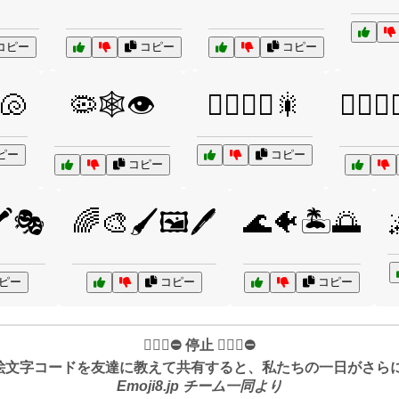
コピー
コピー
コピー
🐚
🦠🕸️👁️
🦸‍♂️🦸‍♀️🎇
🦸‍♂️
ピー
コピー
コピー
️🎭
🌈🎨🖌️🖼️🖊️
🌊🐠🏝️🌅

ピー
コピー
コピー
✋🏻🛑⛔️ 停止 ✋🏻🛑⛔️
絵文字コードを友達に教えて共有すると、私たちの一日がさらに良
Emoji8.jp チーム一同より