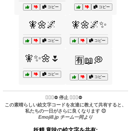
コピー
コピー
🧚🌼🌌
🧚🌼🌌✨
コピー
コピー
🧚✨🌼🌷
🈶📖💭
コピー
コピー
✋🏻🛑⛔️ 停止 ✋🏻🛑⛔️
この素晴らしい絵文字コードを友達に教えて共有すると、
私たちの一日がさらに良くなります 😊
Emoji8.jp チーム一同より
妖精 意味の絵文字を共有: