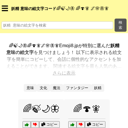
☰
🌈🍃🌙🦋 🌈🍄🧚 🌌🌸🦋🧚
妖精 意味の絵文字コード
検
索
🌈🍃🌙🦋🌈🍄🧚🌌🌸🦋🧚Emoji8.jpが特別に選んだ
妖精
意味の絵文字
を見つけましょう！ 以下に表示される絵文
字を簡単にコピーして、会話に個性的なアクセントを加
えることができます。 関連する絵文字を最も人気のある
順に表示しました。さらに多くのオプションが欲しいで
さらに表示
すか？ 他のカテゴリを探索して、新しい方法で
妖精 意
味を絵文字で表現
する方法を見つけましょう。
意味
文化
魔法
ファンタジー
妖精
🌈🍃🌙🦋
🌈🍄🧚
コピー
コピー