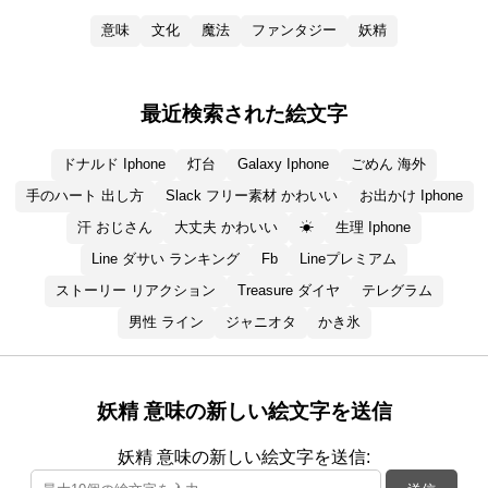
意味
文化
魔法
ファンタジー
妖精
最近検索された絵文字
ドナルド Iphone
灯台
Galaxy Iphone
ごめん 海外
手のハート 出し方
Slack フリー素材 かわいい
お出かけ Iphone
汗 おじさん
大丈夫 かわいい
☀
生理 Iphone
Line ダサい ランキング
Fb
Lineプレミアム
ストーリー リアクション
Treasure ダイヤ
テレグラム
男性 ライン
ジャニオタ
かき氷
妖精 意味の新しい絵文字を送信
妖精 意味の新しい絵文字を送信: