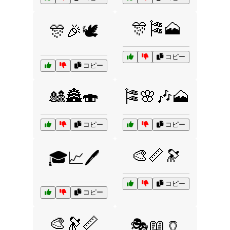
🎊🎏🗻
🎊🎉🕊️
コピー
コピー
🎎🏯🍣
🎏🌸🎶🗻
コピー
コピー
🎨📏🔭
🎓📈🖊️
コピー
コピー
🎨🔭📏
🎭📖🏺