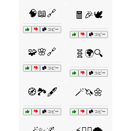
🧠📖🔗
🧧🎉🕊️
コピー
コピー
🧩🌸🔗
🧬🌍🔍
コピー
コピー
🧭🏞️🖋️
🪄🦄🌼
コピー
コピー
🪄✨🌌
⚡🧙‍♂️🌪️