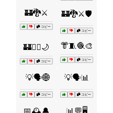
🏰🐉⚔️
🏰🐉⚔️🛡️
コピー
コピー
👘🧵🧶🎨
🏰🧚‍♂️🌙
コピー
コピー
💡🗣️🌐
💡🗣️📊
コピー
コピー
📅🕰️🔔
📊💬🖥️