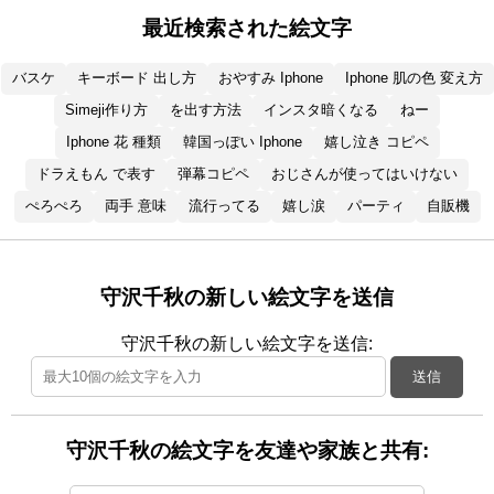
最近検索された絵文字
バスケ
キーボード 出し方
おやすみ Iphone
Iphone 肌の色 変え方
Simeji作り方
を出す方法
インスタ暗くなる
ねー
Iphone 花 種類
韓国っぽい Iphone
嬉し泣き コピペ
ドラえもん で表す
弾幕コピペ
おじさんが使ってはいけない
ぺろぺろ
両手 意味
流行ってる
嬉し涙
パーティ
自販機
守沢千秋の新しい絵文字を送信
守沢千秋の新しい絵文字を送信:
送信
守沢千秋の絵文字を友達や家族と共有: