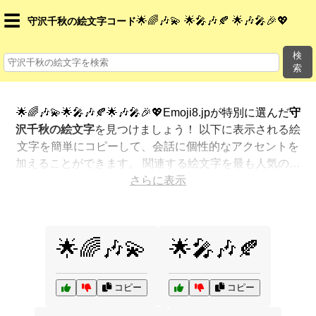
☰
🌟🌈🎶💫 🌟🎤🎶🍂 🌟🎶🎤🎉💖
守沢千秋の絵文字コード
検
索
🌟🌈🎶💫🌟🎤🎶🍂🌟🎶🎤🎉💖Emoji8.jpが特別に選んだ
守
沢千秋の絵文字
を見つけましょう！ 以下に表示される絵
文字を簡単にコピーして、会話に個性的なアクセントを
加えることができます。 関連する絵文字を最も人気のあ
る順に表示しました。さらに多くのオプションが欲しい
さらに表示
ですか？ 他のカテゴリを探索して、新しい方法で
守沢千
秋を絵文字で表現
する方法を見つけましょう。
🌟🌈🎶💫
🌟🎤🎶🍂
コピー
コピー