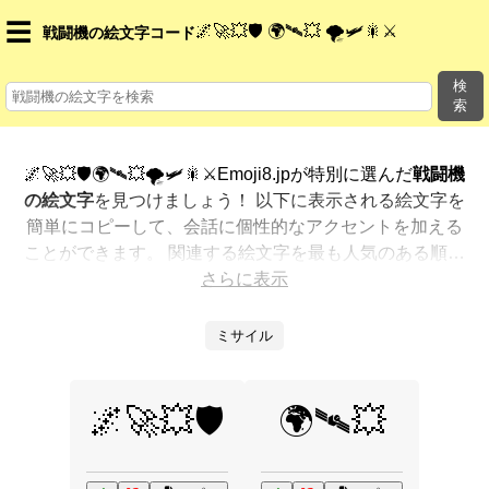
☰
🌌🚀💥🛡️ 🌍🛰️💥 🌪️🛩️🎇⚔️
戦闘機の絵文字コード
検
索
🌌🚀💥🛡️🌍🛰️💥🌪️🛩️🎇⚔️Emoji8.jpが特別に選んだ
戦闘機
の絵文字
を見つけましょう！ 以下に表示される絵文字を
簡単にコピーして、会話に個性的なアクセントを加える
ことができます。 関連する絵文字を最も人気のある順に
表示しました。さらに多くのオプションが欲しいです
さらに表示
か？ 他のカテゴリを探索して、新しい方法で
戦闘機を絵
文字で表現
する方法を見つけましょう。
ミサイル
🌌🚀💥🛡️
🌍🛰️💥