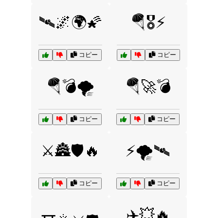
🛰️🌌🌍🌠
🪂🎖️⚡
コピー
コピー
🪂💣🌪️
🪂🚀💣
コピー
コピー
⚔️🏯🛡️🔥
⚡🌪️🛰️
コピー
コピー
✈️💥🔥