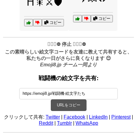
⛩️🎇⚔️🛡️
コピー
コピー
✋🏻🛑⛔️ 停止 ✋🏻🛑⛔️
この素晴らしい絵文字コードを友達に教えて共有すると、
私たちの一日がさらに良くなります 😊
Emoji8.jp チーム一同より
戦闘機の絵文字を共有:
URLをコピー
クリックして共有:
Twitter
|
Facebook
|
LinkedIn
|
Pinterest
|
Reddit
|
Tumblr
|
WhatsApp