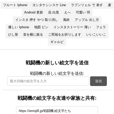
フルート Iphone
ヨシタケシンスケ Line
ラプンツェル で 表す
麦
Android 更新
花 白黒
えへ
可愛い 羽
インスタ 押す やつ 取り消し
風鈴
アップル 出し方
優しい Iphone
地図 ピン
インスタストーリー 薄い
フェラ
ひし形
首を横に振る
ご冥福をお祈りします
いいこいいこ
ギャルピ
戦闘機の新しい絵文字を送信
戦闘機の新しい絵文字を送信:
送信
戦闘機の絵文字を友達や家族と共有: