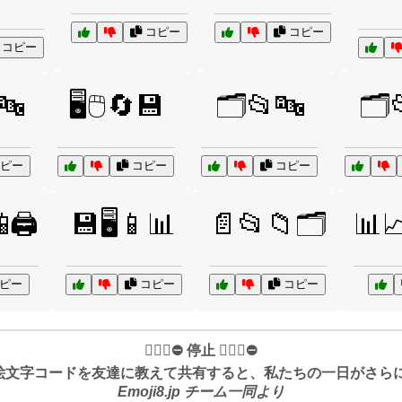
コピー
コピー
コピー
🔤
🖥️🖱️🔄💾
🗂️📂🔤
🗂️
ピー
コピー
コピー
🖨️
💾🖥️📱📊
📄📂📁🗂️
📊
ピー
コピー
コピー
✋🏻🛑⛔️ 停止 ✋🏻🛑⛔️
絵文字コードを友達に教えて共有すると、私たちの一日がさらに良
Emoji8.jp チーム一同より