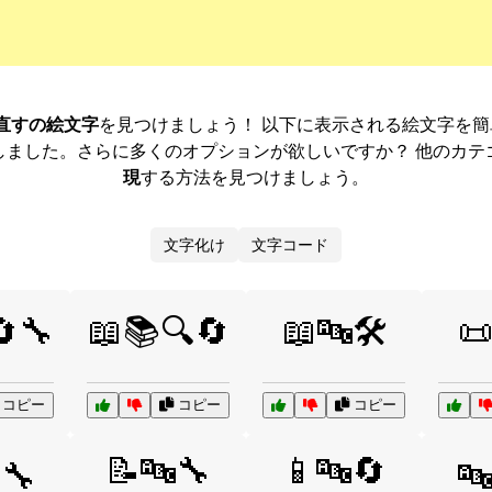
 直すの絵文字
を見つけましょう！ 以下に表示される絵文字を
しました。さらに多くのオプションが欲しいですか？ 他のカテ
現
する方法を見つけましょう。
文字化け
文字コード
🔄🔧
📖📚🔍🔄
📖🔤🛠️

コピー
コピー
コピー
📝🔤🔧
📱🔤🔄
🔧
