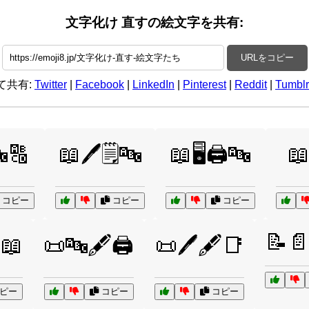
文字化け 直すの絵文字を共有:
URLをコピー
て共有:
Twitter
|
Facebook
|
LinkedIn
|
Pinterest
|
Reddit
|
Tumblr
🔤🔠
📖🖊️🗒️🔤
📖🖥️🖨️🔤
📖
コピー
コピー
コピー
📝
️📖
📜🔤🖋️🖨️
📜🖊️🖋️📑
ピー
コピー
コピー