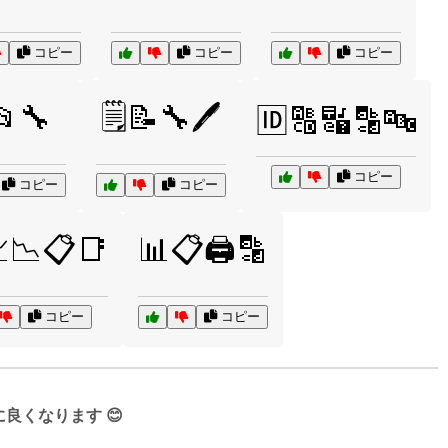
コピー
コピー
コピー
📂🔧
🗒️📝🔧🖊️
🆔🔠🔣🔡🔤
コピー
コピー
コピー
📉📋📑
📊📋🖨️🔡
コピー
コピー
くなります 😊