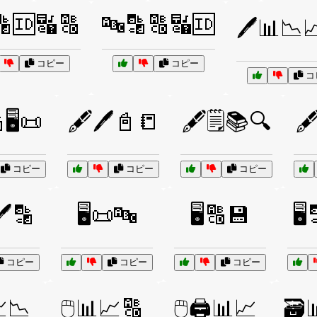
🔡🆔🔣🔠
🔤🔡🔠🔣🆔
🖊️📊📉
コピー
コピー
コ
🖥️📜
🖋️🖊️📓📒
🖋️🗒️📚🔍
🖋
コピー
コピー
コピー
🖊️🔡
🖥️📜🔤
🖥️🔠💾
🖥️
コピー
コピー
コピー
📈📉
🖱️📊📈🔠
🖱️🖨️📊📈
🗃️