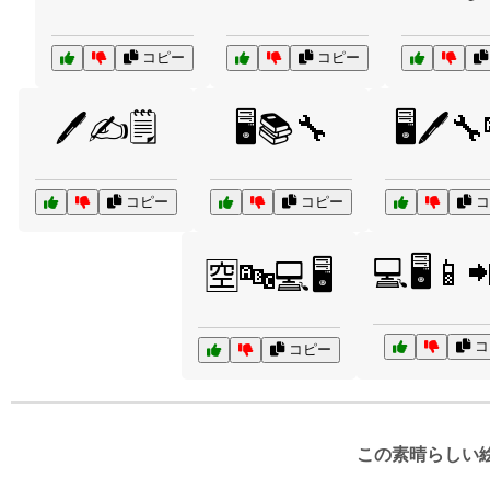
コピー
コピー
🖊️✍️🗒️
🖥️📚🔧
🖥️🖊️
コピー
コピー
コ
💻🖥️📱
🈳🔤💻🖥️
コ
コピー
この素晴らしい