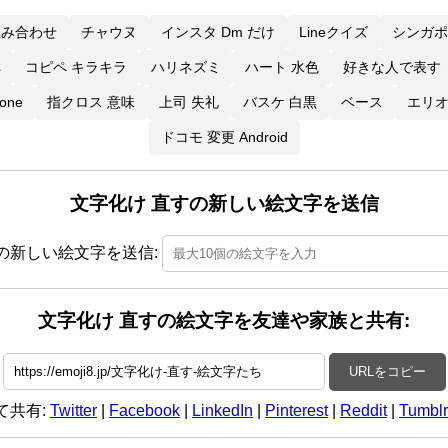
組み合わせ
チャウヌ
インスタ Dm だけ
Lineクイズ
シンガポ
ペ
コピペ キラキラ
ハリネズミ
ハート 水色
好きな人で表す
one
指クロス 意味
上司 失礼
バスケ 白黒
ベース
エリ
ドコモ 変更 Android
文字化け 直すの新しい絵文字を送信
の新しい絵文字を送信:
文字化け 直すの絵文字を友達や家族と共有:
URLをコピー
て共有:
Twitter
|
Facebook
|
LinkedIn
|
Pinterest
|
Reddit
|
Tumblr