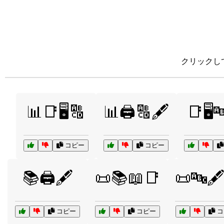
クリックし
📊📑🖥️🔠
📊🖨️🔠🖋️
📑🖥️
コピー
コピー
📚🖨️🖋️
📜📚📖📑
📜🔤🖋
コピー
コピー
コ