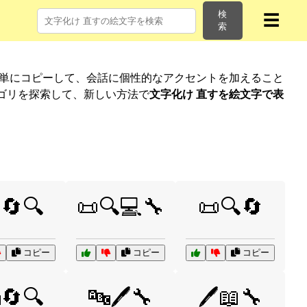
検
☰
索
簡単にコピーして、会話に個性的なアクセントを加えること
ゴリを探索して、新しい方法で
文字化け 直すを絵文字で表
🔄🔍
📜🔍💻🔧
📜🔍🔄
コピー
コピー
コピー
🔄🔍
🔤🖊️🔧
🖊️📖🔧