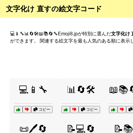
文字化け 直すの絵文字コード
💻📱🔧📊🔄🛠️📖📚🔄🔧Emoji8.jpが特別に選んだ
文字化け
ができます。 関連する絵文字を最も人気のある順に表示
💻📱🔧
📊🔄🛠️
📖📚
コピー
コピー
📜🖊️🔄
📝💻🔄
📝