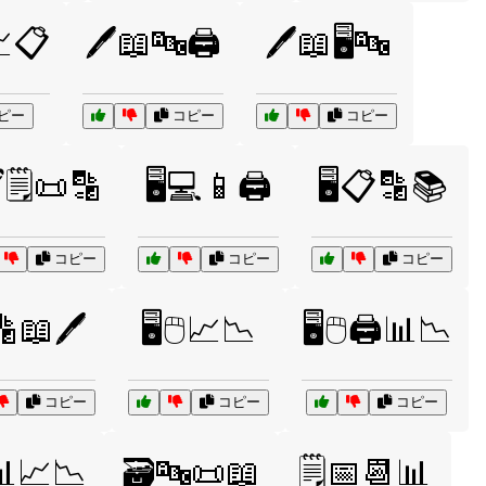
📈📋
🖊️📖🔤🖨️
🖊️📖🖥️🔤
ピー
コピー
コピー
️🗒️📜🔡
🖥️💻📱🖨️
🖥️📋🔡📚
コピー
コピー
コピー
🔡📖🖊️
🖥️🖱️📈📉
🖥️🖱️🖨️📊📉
コピー
コピー
コピー
📊📈📉
🗃️🔤📜📖
🗒️📅📆📊