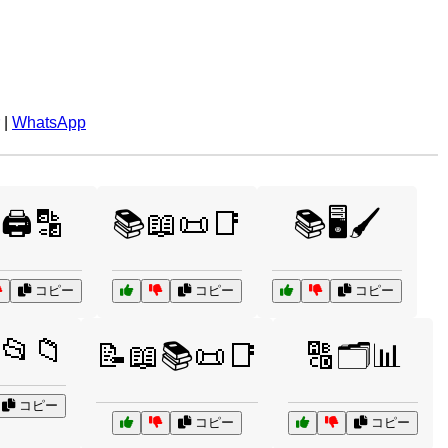
|
WhatsApp
🖨️🔡
📚📖📜📑
📚🖥️🖌️
コピー
コピー
コピー
📂📁
📝📖📚📜📑
🔠🗂️📊
コピー
コピー
コピー