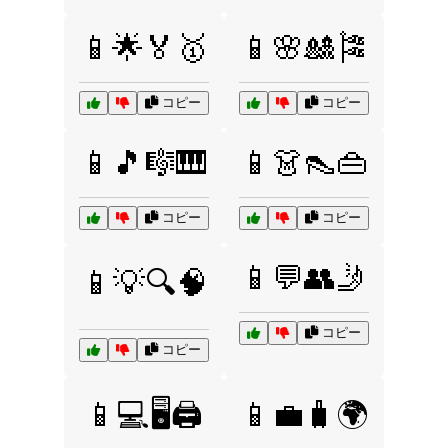
📱🌟🏅🥇
📱🌸🎎🎏
コピー
コピー
📱🎵🎼🎹
📱👗👠👜
コピー
コピー
📱💬👥🤳
📱💡🔍🧠
コピー
コピー
📱💻🖥️🖨️
📱💼🧳🌍