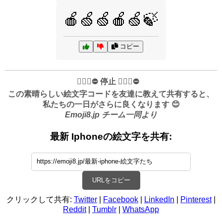
🍎🍏🍏🍎🍏🍃
コピー
✋🏻🛑⛔️ 停止 ✋🏻🛑⛔️
この素晴らしい絵文字コードを友達に教えて共有すると、
私たちの一日がさらに良くなります 😊
Emoji8.jp チーム一同より
最新 Iphoneの絵文字を共有:
URLをコピー
クリックして共有:
Twitter
|
Facebook
|
LinkedIn
|
Pinterest
|
Reddit
|
Tumblr
|
WhatsApp