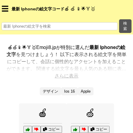
☰
🍎 🍏 📱🌟🏅🥇
最新 Iphoneの絵文字コード
検
索
🍎🍏📱🌟🏅🥇Emoji8.jpが特別に選んだ
最新 Iphoneの絵
文字
を見つけましょう！ 以下に表示される絵文字を簡単
にコピーして、会話に個性的なアクセントを加えること
ができます。 関連する絵文字を最も人気のある順に表示
しました。さらに多くのオプションが欲しいですか？ 他
さらに表示
のカテゴリを探索して、新しい方法で
最新 Iphoneを絵
文字で表現
する方法を見つけましょう。
デザイン
Ios 16
Apple
🍎
🍏
コピー
コピー