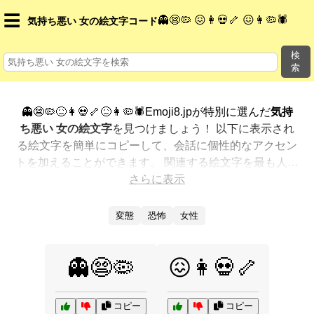
☰
👻😨🦠 😖👩💀🦴 😖👩🦠🕷️
気持ち悪い 女の絵文字コード
検
索
👻😨🦠😖👩💀🦴😖👩🦠🕷️Emoji8.jpが特別に選んだ
気持
ち悪い 女の絵文字
を見つけましょう！ 以下に表示され
る絵文字を簡単にコピーして、会話に個性的なアクセン
トを加えることができます。 関連する絵文字を最も人気
のある順に表示しました。さらに多くのオプションが欲
さらに表示
しいですか？ 他のカテゴリを探索して、新しい方法で
気
持ち悪い 女を絵文字で表現
する方法を見つけましょう。
変態
恐怖
女性
👻😨🦠
😖👩💀🦴
コピー
コピー