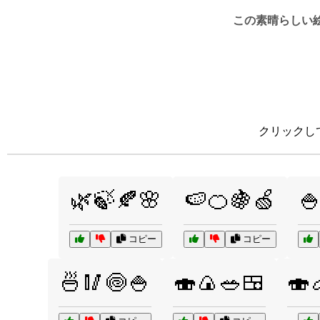
この素晴らしい
クリックし
🌿🍃🍂🌸
🍉🍊🍇🍏

コピー
コピー
🍜🥢🍥🍚
🍣🍙🥗🍱
🍣