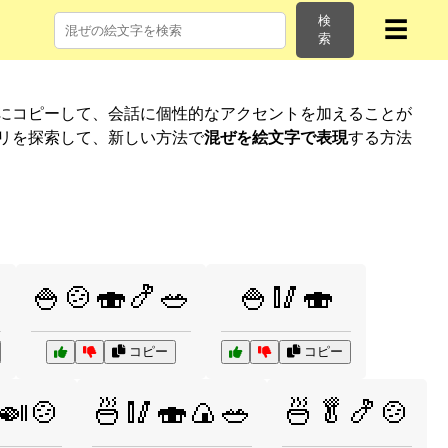
検
☰
索
単にコピーして、会話に個性的なアクセントを加えることが
ゴリを探索して、新しい方法で
混ぜを絵文字で表現
する方法
🍚🍲🍣🍤🥗
🍚🥢🍣
コピー
コピー
🍛🍲
🍜🥢🍣🍙🥗
🍜🥬🍤🍲