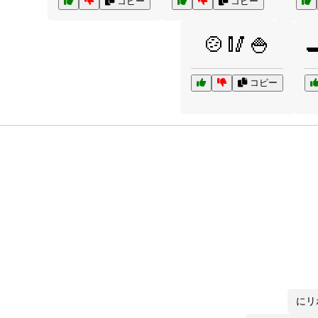
コピー
コピー
🍲🥢🍚

コピー
にリ