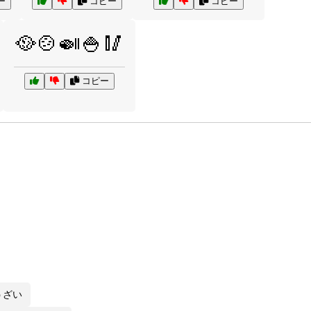
ー
コピー
コピー
🥘🍲🍛🍚🥢
コピー
うざい