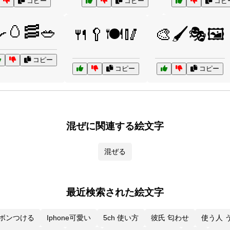
コピー
コピー
コピ
🥚🥓🥗
🍴🥄🍽️🥢
🎨🖌️🎭🖼️
コピー
コピー
コピー
混ぜに関連する絵文字
混ぜる
最近検索された絵文字
ボンつける
Iphone可愛い
5ch 使い方
彼氏 匂わせ
使う人 