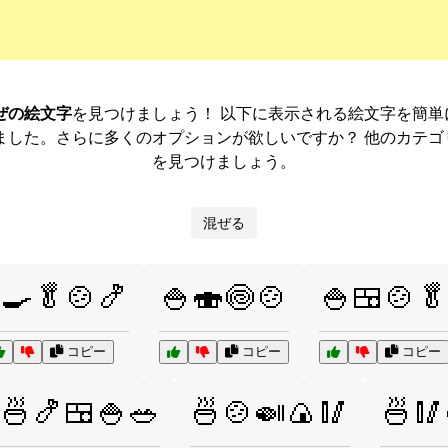
ぜの絵文字
を見つけましょう！ 以下に表示される絵文字を簡
ました。さらに多くのオプションが欲しいですか？ 他のカテ
を見つけましょう。
混ぜる
🍳🥬🍲🍤
🍚🍣🍥🍲
🍚🍱🍲🥬
コピー
コピー
コピー
🍜🍤🍱🍚🥗
🍜🍲🍛🍙🥢
🍜🥢