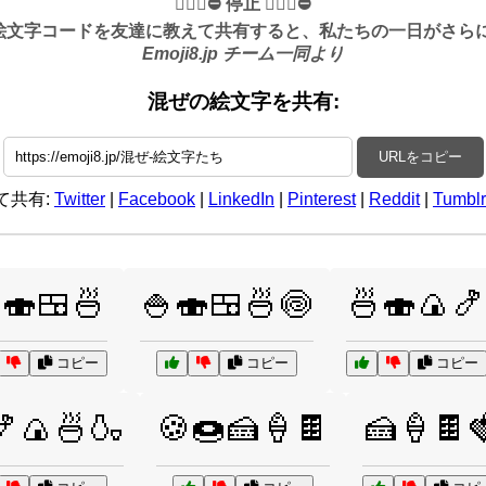
✋🏻🛑⛔️ 停止 ✋🏻🛑⛔️
絵文字コードを友達に教えて共有すると、私たちの一日がさらに良
Emoji8.jp チーム一同より
混ぜの絵文字を共有:
URLをコピー
て共有:
Twitter
|
Facebook
|
LinkedIn
|
Pinterest
|
Reddit
|
Tumblr
🍣🍱🍜
🍚🍣🍱🍜🍥
🍜🍣🍙🍤
コピー
コピー
コピー
🍤🍙🍜🍶
🍪🍩🍰🍦🍫
🍰🍦🍫