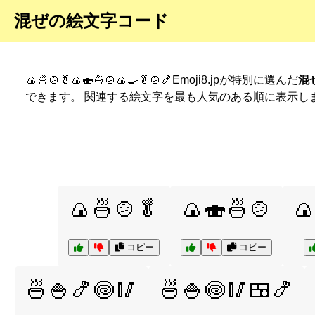
混ぜの絵文字コード
🍙🍜🍲🥬🍙🍣🍜🍲🍙🍳🥬🍲🍤Emoji8.jpが特別に選んだ
混
できます。 関連する絵文字を最も人気のある順に表示し
🍙🍜🍲🥬
🍙🍣🍜🍲

コピー
コピー
🍜🍚🍤🍥🥢
🍜🍚🍥🥢🍱🍤