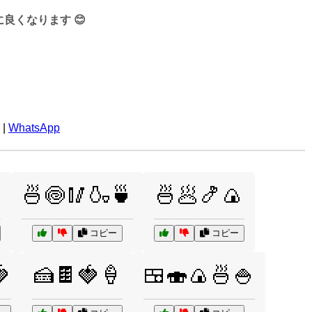
くなります 😊
|
WhatsApp
🍜🍥🥢🍶🍵
🍜🥟🍤🍙
コピー
コピー

🍰🍫🍓🍦
🍱🍣🍙🍜🍚