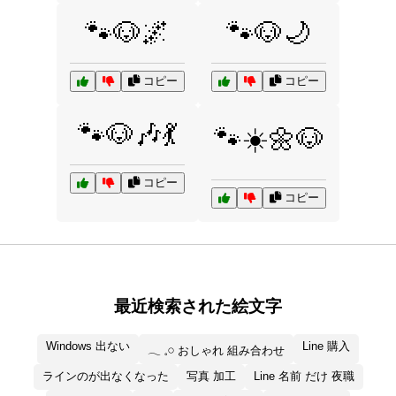
🐾🐶🌌
🐾🐶🌙
コピー
コピー
🐾🐶🎶💃
🐾☀️🌼🐶
コピー
コピー
最近検索された絵文字
Windows 出ない
Line 購入
𓂃 𓈒𓏸 おしゃれ 組み合わせ
ラインのが出なくなった
写真 加工
Line 名前 だけ 夜職