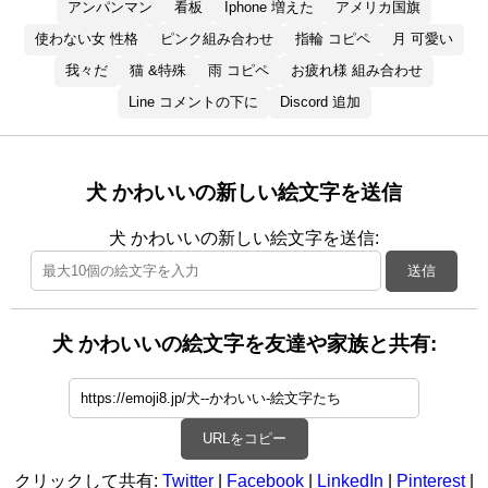
アンパンマン
看板
Iphone 増えた
アメリカ国旗
使わない女 性格
ピンク組み合わせ
指輪 コピペ
月 可愛い
我々だ
猫 &特殊
雨 コピペ
お疲れ様 組み合わせ
Line コメントの下に
Discord 追加
犬 かわいいの新しい絵文字を送信
犬 かわいいの新しい絵文字を送信:
送信
犬 かわいいの絵文字を友達や家族と共有:
URLをコピー
クリックして共有:
Twitter
|
Facebook
|
LinkedIn
|
Pinterest
|