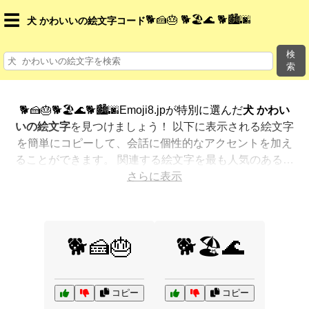
☰
🐕🍰🎂 🐕🏖️🌊 🐕🏙️🌆
犬 かわいいの絵文字コード
検
索
🐕🍰🎂🐕🏖️🌊🐕🏙️🌆Emoji8.jpが特別に選んだ
犬 かわい
いの絵文字
を見つけましょう！ 以下に表示される絵文字
を簡単にコピーして、会話に個性的なアクセントを加え
ることができます。 関連する絵文字を最も人気のある順
に表示しました。さらに多くのオプションが欲しいです
さらに表示
か？ 他のカテゴリを探索して、新しい方法で
犬 かわい
いを絵文字で表現
する方法を見つけましょう。
🐕🍰🎂
🐕🏖️🌊
コピー
コピー