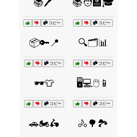
📚🖊️
📚🧑‍🏫🎓
コピー
コピー
📦🔑📍
🔍🗂️📊
コピー
コピー
🕶️👕
🖥️💻🖱️📱
コピー
コピー
🚗🏍️🛵
🚴🌳🏞️