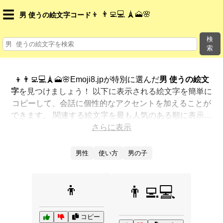
☰
👦 👨‍💻💻 🗼🗻🌸
男 使うの絵文字コード
検
索
👦👨‍💻💻🗼🗻🌸Emoji8.jpが特別に選んだ
男 使うの絵文
字
を見つけましょう！ 以下に表示される絵文字を簡単に
コピーして、会話に個性的なアクセントを加えることが
できます。 関連する絵文字を最も人気のある順に表示し
ました。さらに多くのオプションが欲しいですか？ 他の
さらに表示
カテゴリを探索して、新しい方法で
男 使うを絵文字で表
現
する方法を見つけましょう。
男性
使い方
男の子
👦
👨‍💻💻
コピー