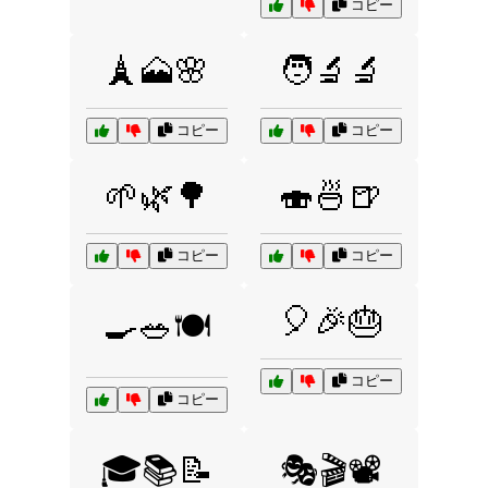
コピー
🗼🗻🌸
🧑‍🔬🔬
コピー
コピー
🌱🌿🌳
🍣🍜🍺
コピー
コピー
🎈🎉🎂
🍳🥗🍽️
コピー
コピー
🎓📚📝
🎭🎬📽️