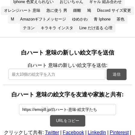
Iphone 色変えられない
おじいちゃん
ギャル 組み合わせ
オレンジハート 意味
急に使う 男
鍾離
鳩
Discord サイズ変更
M
Amazonギフトメッセージ
ゆめかわ
青 Iphone
茶色
テヨン
キラキラ インスタ
Line だけ送る 心理
白ハート 意味の新しい絵文字を送信
白ハート 意味の新しい絵文字を送信:
送信
白ハート 意味の絵文字を友達や家族と共有:
URLをコピー
クリックして共有:
Twitter
|
Facebook
|
LinkedIn
|
Pinterest
|