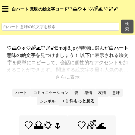
☰
🤍🌅🌻🌷 🤍🌈🌊 🤍🌌🌠
白ハート 意味の絵文字コード
検
索
🤍🌅🌻🌷🤍🌈🌊🤍🌌🌠Emoji8.jpが特別に選んだ
白ハート
意味の絵文字
を見つけましょう！ 以下に表示される絵文
字を簡単にコピーして、会話に個性的なアクセントを加
えることができます。 関連する絵文字を最も人気のある
順に表示しました。さらに多くのオプションが欲しいで
さらに表示
すか？ 他のカテゴリを探索して、新しい方法で
白ハート
意味を絵文字で表現
する方法を見つけましょう。
ハート
コミュニケーション
愛
感情
友情
意味
+ 1 件もっと見る
シンボル
🤍🌅🌻🌷
🤍🌈🌊