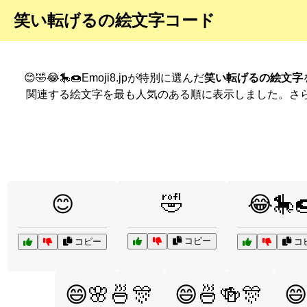
笑い転げるの絵文字コード
😊🤣😂🎠🍩Emoji8.jpが特別に選んだ
笑い転げるの絵文字
関連する絵文字を最も人気のある順に表示しました。さ
🤣
😊
😂🎠
コピー
コピー
コ
😄🌸🍜🎊
😄🍜🍻🎊
😄