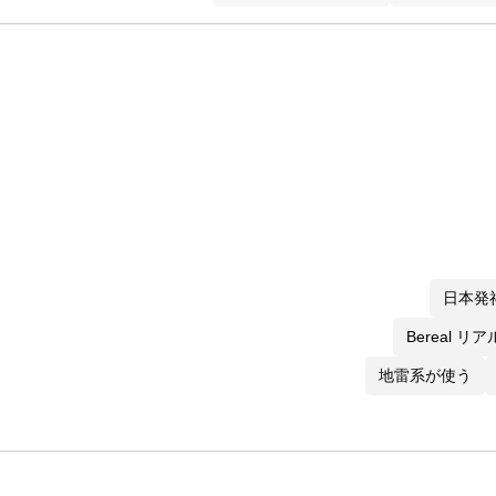
日本発
Bereal リ
地雷系が使う