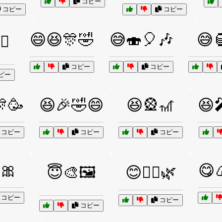
コピー
コピー
コピー
😄😆🎊🤣
😅🍣🎈🎶
😅
♂️
コピー
コピー
ピー
🥳
😆🎉🤣😄
😆🎡🎢
😆
コピー
コピー
コピー
🎀
😋
😇🎨🖼️
😊🧘‍♀️🌿
コピー
コピー
コピー