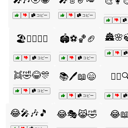
🎨👩‍
コピー
コピー
🏯🌸
🏖️🏄‍♂️🌊😎
🏟️⚽🏀🏈
コピー
コピー
👯🤣😂🎊
📚🖊️📖😄
🕵️‍♂️
コピー
コピー
😂🎤🎶🎵
😂🎭😹🤣
😂