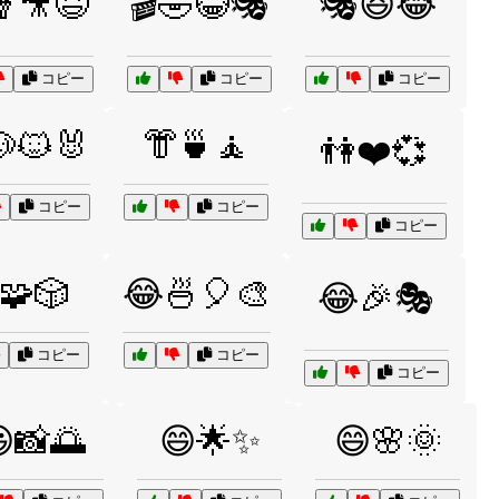
🍿🎥😆
🎬🤣😂🎭
🎭😆😂
コピー
コピー
コピー
🐱🐰
👘🍵🧘
👫❤️💞
コピー
コピー
コピー
🧩🎲
😂🍜🎈🎨
😂🎉🎭
コピー
コピー
コピー
📸🌅
😄🌟✨
😄🌸🌞