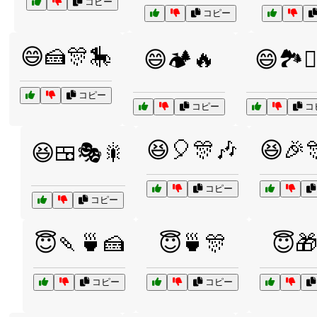
コピー
コピー
😄🍰🎊🎠
😄🏕️🔥
😄🏞️🚶‍
コピー
コピー
コ
😆🎈🎊🎶
😆🎉
😆🍱🎭🎇
コピー
コピー
😇🍡🍵🍰
😇🍵🎊
😇
コピー
コピー