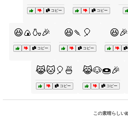
コピー
コピー
😆🍙🍶🎉
😆🍡🎈
😆
コピー
コピー
😹🐱🎈🍜
😹🐶🍩🎉
コピー
コピー
この素晴らしい