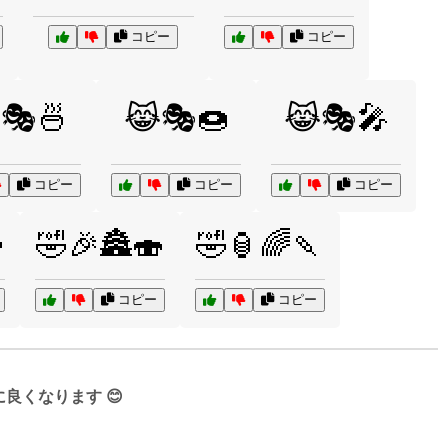
コピー
コピー
🎭🍜
😹🎭🍩
😹🎭🎤
コピー
コピー
コピー

🤣🎉🏯🍣
🤣🏮🌈🍡
コピー
コピー
くなります 😊