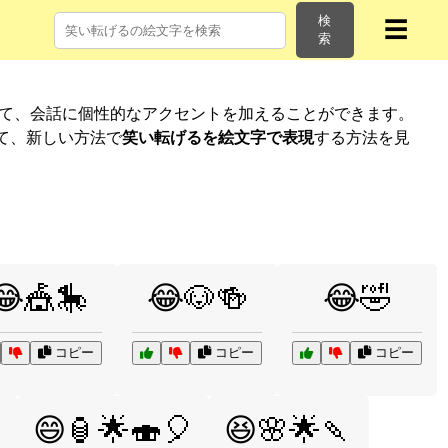
検
☰
索
して、会話に個性的なアクセントを加えることができます。
て、新しい方法で
笑い転げるを絵文字で表現
する方法を見
😂🎪🎠
😂🐶🍻
😂🤣
コピー
コピー
コピー

😄🏮🌟🍣🎈
😆🌸🌟🍡