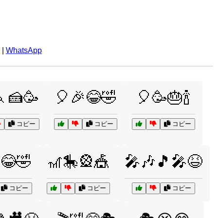
|
WhatsApp
🍰🥳
🎈🎉😂🤣
🎈🥳🎂🍾
コピー
コピー
コピー
😂🤣
🎢🎠🎡🎪
🎤🎶🎵🎤😆
コピー
コピー
コピー