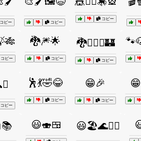
🖌️
🎨🖌️🖼️😄
🎪🤹‍♂️🎠🎡
🎬
コピー
コピー
コピー
🎋
🐉🎆🌟
🐾
🐉🧙‍♂️⚔️🏰
コピー
コピー
コピー
🕺💃🤣😂
😁🎉
😁
🔍🧩
コピー
コピー
コピー
😃🍣🍱

📚
😃🏖️🌊🏄‍♂️