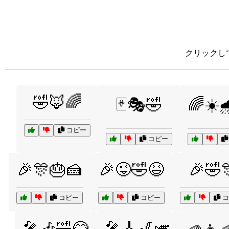
クリックし
🤣🦊🌈
🃏🎭🤣
🌈☀️
コピー
コピー
🎉🎊🎂🍰
🎉😜🤣😆
🎉🤣
コピー
コピー
コ
🎤🎶🤣😂
🎤🎸🎷🎺