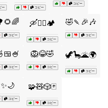
コピー
ピー
コピー
🌻🌈
🤣🍡🎉🎶
🛶🚴‍♀️🏕️
コピー
コピー
コピー
🍱🍧
🦁😂🤣
🦖🦕🌋🌍
コピー
コピー
コピー
✨🌙
🧩🧸🎲🃏
コピー
コピー