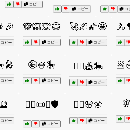
コピー
コピー
コ
🙈🙉🙊😂
🚀🌌🌠🤩
🚴
🎇🎉
コピー
コピー
コピー
🎤
🤪🍧🎠
🥟
🤹‍♀️🎪🎠
コピー
コピー
コピー

✨🔮
🧙‍♂️📜⚔️🛡️
🧚‍♀️🌸🌼
コピー
コピー
コピー