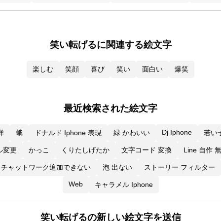
笑い転げるに関連する絵文字
楽しむ
笑顔
喜び
笑い
面白い
爆笑
最近検索された絵文字
Dj Iphone
祥
蛾
ドナルド Iphone 表現
緑 かわいい
若い
アル変更
かっこ
くりたしげたか
文字コード 変換
Line 自作 
チャットワーク追加できない
泡 出ない
ストーリー フィルター
Web
キャラメル Iphone
笑い転げるの新しい絵文字を送信