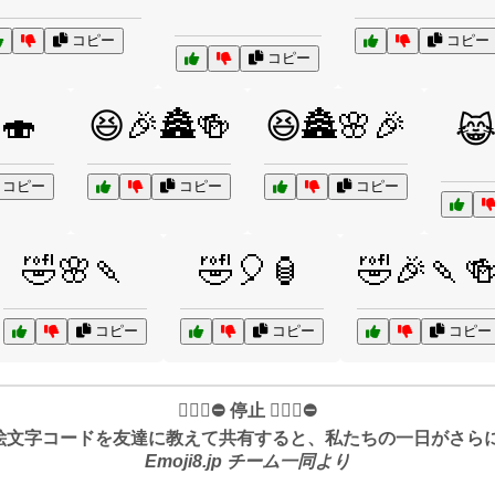
コピー
コピー
コピー
🍣
😆🎉🏯🍻
😆🏯🌸🎉
😹
コピー
コピー
コピー
🤣🌸🍡
🤣🎈🏮
🤣🎉🍡
コピー
コピー
コピー
✋🏻🛑⛔️ 停止 ✋🏻🛑⛔️
絵文字コードを友達に教えて共有すると、私たちの一日がさらに良
Emoji8.jp チーム一同より