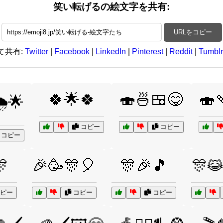
笑い転げるの絵文字を共有:
URLをコピー
て共有:
Twitter
|
Facebook
|
LinkedIn
|
Pinterest
|
Reddit
|
Tumblr
🍀🌟🍀
🍣🍜🍱😋
🍣
️🌟
コピー
コピー
コピー
🎊
🎉🥳🎊🎈
🎊🎉🎵
🎊
ピー
コピー
コピー