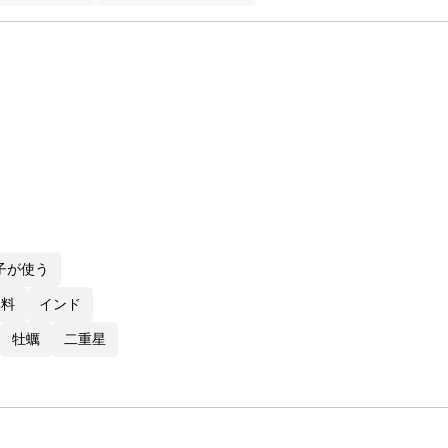
子が使う
無料
インド
牡蠣
二重星