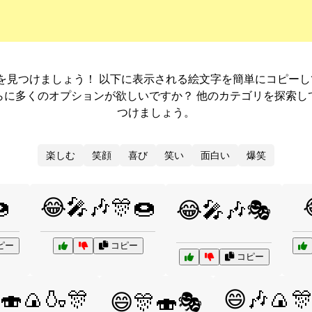
を見つけましょう！ 以下に表示される絵文字を簡単にコピー
らに多くのオプションが欲しいですか？ 他のカテゴリを探索し
つけましょう。
楽しむ
笑顔
喜び
笑い
面白い
爆笑

😂🎤🎶🎊🍩
😂🎤🎶🎭
ピー
コピー
コピー
🍣🍙🍶🎊
😄🎶🍙
😄🎊🍣🎭