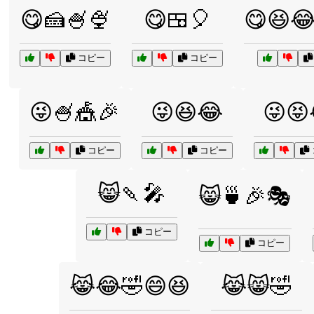
😋🍰🍧🍨
😋🍱🎈
😋😆
コピー
コピー
😜🍧🎪🎉
😜😆😂
😜😝
コピー
コピー
😸🍡🎤
😸🍵🎉🎭
コピー
コピー
😹😂🤣😄😆
😹😸🤣