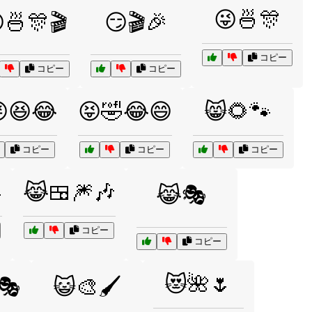
😜🍜🎊
🍜🎊🎬
😏🎬🎉
コピー
コピー
コピー
😆😂
😝🤣😂😄
😸🌻🐾
コピー
コピー
コピー

😹🍱🎆🎶
😹🎭
コピー
コピー
😻🌺🌷
🎭
😺🎨🖌️