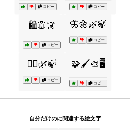
コピー
コピー
🦋🌼🌿🍃
🛍️🧥👗
コピー
コピー
🧘‍♂️🌿🍃
🧩🖌️🎨🖥️
コピー
コピー
自分だけのに関連する絵文字