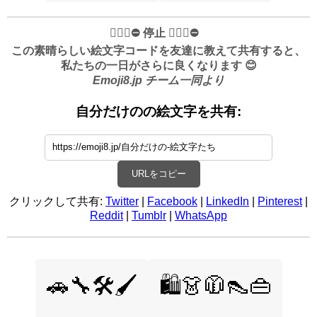
✋🏻🛑⛔️ 停止 ✋🏻🛑⛔️
この素晴らしい絵文字コードを友達に教えて共有すると、
私たちの一日がさらに良くなります 😊
Emoji8.jp チーム一同より
自分だけのの絵文字を共有:
URLをコピー
クリックして共有:
Twitter
|
Facebook
|
LinkedIn
|
Pinterest
|
Reddit
|
Tumblr
|
WhatsApp
🚗🔧🛠️🖌️
🛍️👗🧥👠👜