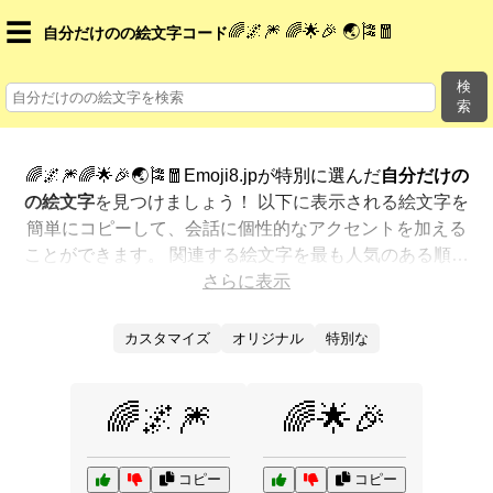
☰
🌈🌌🎆 🌈🌟🎉 🌏🎏🧧
自分だけのの絵文字コード
検
索
🌈🌌🎆🌈🌟🎉🌏🎏🧧Emoji8.jpが特別に選んだ
自分だけの
の絵文字
を見つけましょう！ 以下に表示される絵文字を
簡単にコピーして、会話に個性的なアクセントを加える
ことができます。 関連する絵文字を最も人気のある順に
表示しました。さらに多くのオプションが欲しいです
さらに表示
か？ 他のカテゴリを探索して、新しい方法で
自分だけの
を絵文字で表現
する方法を見つけましょう。
カスタマイズ
オリジナル
特別な
🌈🌌🎆
🌈🌟🎉
コピー
コピー