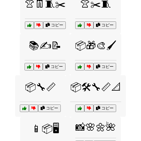
👚👖🧵✂️
👚✂️🧵
コピー
コピー
📚✍️📝
📦🎁🎨🖌️
コピー
コピー
📦🔧📏
📦🛠️🔧📏📐
コピー
コピー
📸🌸🌼🌺
📱📦🖥️