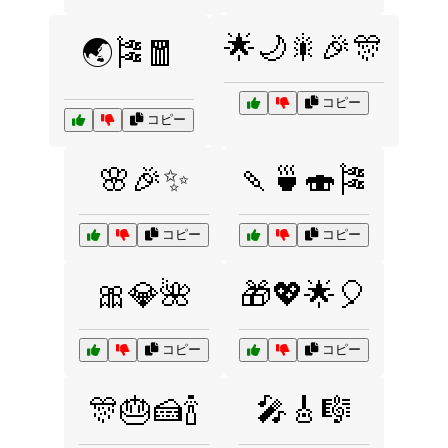
🌟🌙🎇🎉🎊
🌏🎏🧧
コピー
コピー
🌸🎉✨
🍡🍵🍣🎏
コピー
コピー
🎀💎🌺
🎁💖🌟🎈
コピー
コピー
🎊🎂🍰🍾
🎤🎸🎼