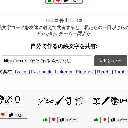
コピー
✋🏻🛑⛔️ 停止 ✋🏻🛑⛔️
絵文字コードを友達に教えて共有すると、私たちの一日がさらに良
Emoji8.jp チーム一同より
自分で作るの絵文字を共有:
URLをコピー
て共有:
Twitter
|
Facebook
|
LinkedIn
|
Pinterest
|
Reddit
|
Tumblr
🌌🏮
📏✂️🖌️🧷📦
📖🖊️📚
コピー
コピー
コピー