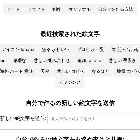
アート
クラフト
創作
オリジナル
自分でを作る方法
最近検索された絵文字
アイコン Iphone
焦る かわいい
プロセカ 一覧
春 組み合わせ
ne
卑猥な
悲しい 組み合わせ
追加 Iphone
悲しい 手書き
海外 ハート 意味
天秤
悲しい コピペ
なるほど
地雷 コピペ
ヒヤシンス
自分で作るの新しい絵文字を送信
新しい絵文字を送信:
自分で作るの絵文字を友達や家族と共有: