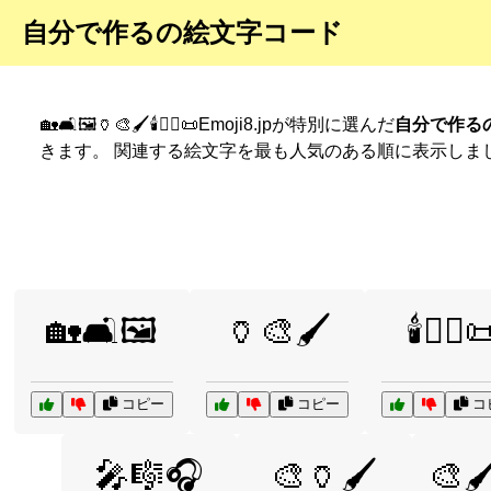
自分で作るの絵文字コード
🏡🛋️🖼️🏺🎨🖌️🕯️🧙‍♂️📜Emoji8.jpが特別に選んだ
自分で作る
きます。 関連する絵文字を最も人気のある順に表示しま
🏡🛋️🖼️
🏺🎨🖌️
🕯️🧙‍♂️
コピー
コピー
コ
🎤🎼🎧
🎨🏺🖌️
🎨