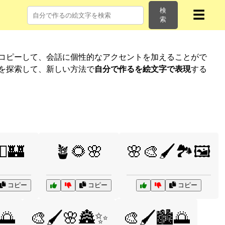
検
☰
索
にコピーして、会話に個性的なアクセントを加えることがで
リを探索して、新しい方法で
自分で作るを絵文字で表現
する
‍♂️🏰
🪴🌻🌸
🌸🎨🖌️🏞️🖼️
コピー
コピー
コピー
🌅
🎨🖌️🌸🏯✨
🎨🖌️🏙️🌅