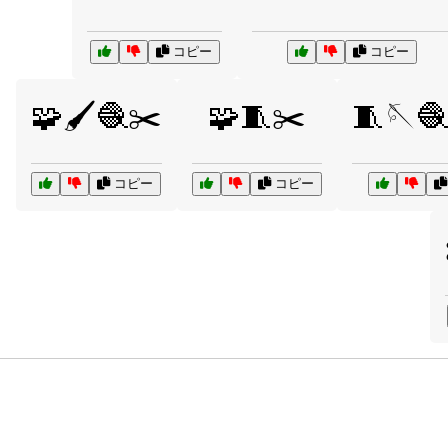
コピー
コピー
🧩🖌️🧶✂️
🧩🧵✂️
🧵🪡
コピー
コピー