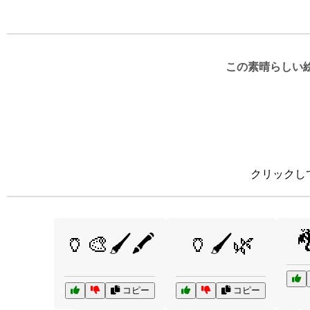
この素晴らしい
クリックし

🏺🎨🖌️🖍️
🏺🖌️🌿
コピー
コピー