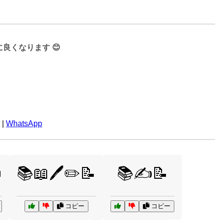
くなります 😊
|
WhatsApp

📚📖🖊️✏️📝
📚✍️📝
コピー
コピー