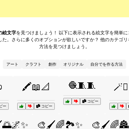
の絵文字
を見つけましょう！ 以下に表示される絵文字を簡単
した。さらに多くのオプションが欲しいですか？ 他のカテゴ
方法を見つけましょう。
アート
クラフト
創作
オリジナル
自分でを作る方法
🧶🧵🧵

🖍️📖📐
🪄🧝
コピー
ピー
コピー
️🌅🌌✨
🎨🖌️🌈🏞️✨
🎨🖌️🌈