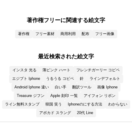
著作権フリーに関連する絵文字
著作権
フリー素材
商用利用
配布
フリー画像
最近検索された絵文字
インスタ 光る
薄ピンク ハート
フレンチガーリー コピペ
エジプト Iphone
うるうる コピペ
針
ラインデフォルト
Android Iphone 違い
白い手
翻訳ツール
画像 Iphone
Treasure ジフン
Apple 刻印 一覧
アイフォン リボン
ライン無料スタンプ
韓国 笑う
Iphoneのにする方法
わからない
アボカド スラング
20代 Line