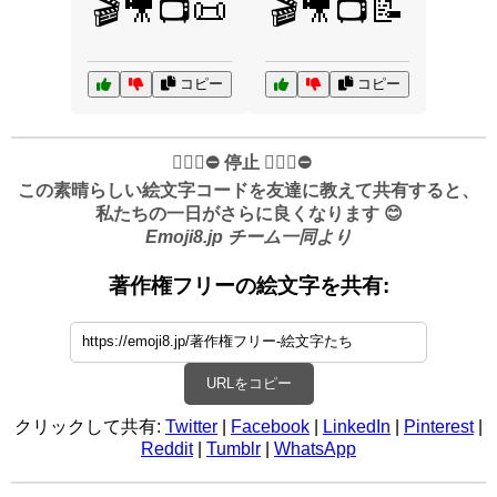
🎬🎥📺📜
🎬🎥📺📝
コピー
コピー
✋🏻🛑⛔️ 停止 ✋🏻🛑⛔️
この素晴らしい絵文字コードを友達に教えて共有すると、
私たちの一日がさらに良くなります 😊
Emoji8.jp チーム一同より
著作権フリーの絵文字を共有:
URLをコピー
クリックして共有:
Twitter
|
Facebook
|
LinkedIn
|
Pinterest
|
Reddit
|
Tumblr
|
WhatsApp